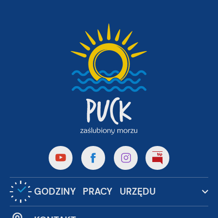
GODZINY PRACY URZĘDU