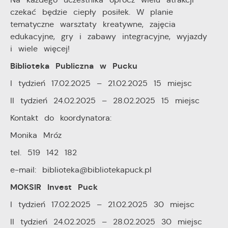
upodobań oraz Twoich zwyczajów dotyczących
czekać będzie ciepły posiłek. W planie
przeglądanej witryny internetowej. Treści promocyjne
tematyczne warsztaty kreatywne, zajęcia
mogą pojawić się na stronach podmiotów trzecich lub
firm będących naszymi partnerami oraz innych
edukacyjne, gry i zabawy integracyjne, wyjazdy
dostawców usług. Firmy te działają w charakterze
i wiele więcej!
pośredników prezentujących nasze treści w postaci
Biblioteka Publiczna w Pucku
wiadomości, ofert, komunikatów mediów
społecznościowych.
I tydzień 17.02.2025 – 21.02.2025 15 miejsc
II tydzień 24.02.2025 – 28.02.2025 15 miejsc
Kontakt do koordynatora:
Monika Mróz
tel. 519 142 182
e-mail: biblioteka@bibliotekapuck.pl
MOKSIR Invest Puck
I tydzień 17.02.2025 – 21.02.2025 30 miejsc
II tydzień 24.02.2025 – 28.02.2025 30 miejsc