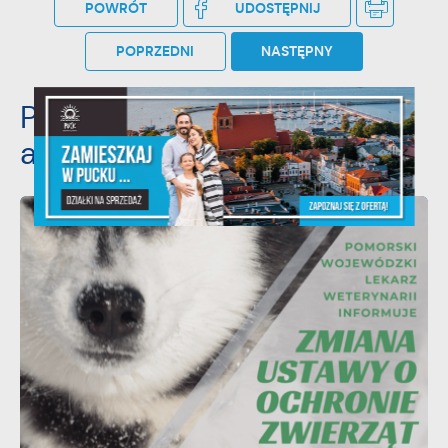
POWRÓT
UDOSTĘPNIJ
POPRZEDNI
NASTĘPNY
Pozostałe
aktualności