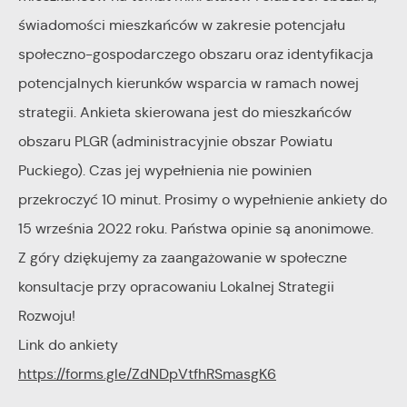
internetowych pod względem ich popularności wśród
Dzięki reklamowym plikom cookies prezentujemy Ci
świadomości mieszkańców w zakresie potencjału
użytkowników. Zgromadzone informacje są przetwarzane w
najciekawsze informacje i aktualności na stronach naszych
społeczno-gospodarczego obszaru oraz identyfikacja
formie zanonimizowanej. Wyrażenie zgody na analityczne pliki
partnerów.
potencjalnych kierunków wsparcia w ramach nowej
cookies gwarantuje dostępność wszystkich funkcjonalności.
Promocyjne pliki cookies służą do prezentowania Ci naszych
Więcej
strategii. Ankieta skierowana jest do mieszkańców
komunikatów na podstawie analizy Twoich upodobań oraz
obszaru PLGR (administracyjnie obszar Powiatu
Twoich zwyczajów dotyczących przeglądanej witryny
Puckiego). Czas jej wypełnienia nie powinien
internetowej. Treści promocyjne mogą pojawić się na
przekroczyć 10 minut. Prosimy o wypełnienie ankiety do
stronach podmiotów trzecich lub firm będących naszymi
partnerami oraz innych dostawców usług. Firmy te działają w
15 września 2022 roku. Państwa opinie są anonimowe.
charakterze pośredników prezentujących nasze treści w
Z góry dziękujemy za zaangażowanie w społeczne
postaci wiadomości, ofert, komunikatów mediów
konsultacje przy opracowaniu Lokalnej Strategii
społecznościowych.
Rozwoju!
Link do ankiety
https://forms.gle/ZdNDpVtfhRSmasgK6