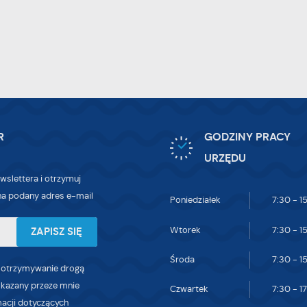
ięcej
dstawie analizy Twoich upodobań oraz Twoich zwyczajów dotyczących przeglądan
tryny internetowej. Treści promocyjne mogą pojawić się na stronach podmiotów
zecich lub firm będących naszymi partnerami oraz innych dostawców usług. Firmy 
iałają w charakterze pośredników prezentujących nasze treści w postaci wiadomoś
fert, komunikatów mediów społecznościowych.
R
GODZINY PRACY
URZĘDU
wslettera i otrzymuj
a podany adres e-mail
Poniedziałek
7:30 - 1
Wtorek
7:30 - 1
Środa
7:30 - 1
 otrzymywanie drogą
skazany przeze mnie
Czwartek
7:30 - 1
macji dotyczących