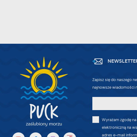
W
po
wi
tr
dz
o
NEWSLETTE
Zapisz się do naszego ne
najnowsze wiadomości n
Wyrażam zgodę na
elektroniczną na w
adres e-mail infor