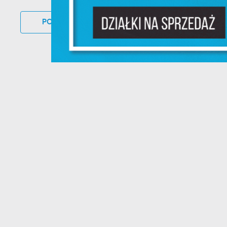
F
POWRÓT
DO KATEGORII
UDOSTĘP
Te
pr
pr
Dz
W
fu
pr
gw
A
An
po
Co
W
wi
w
ic
R
fo
Dz
do
ak
Pr