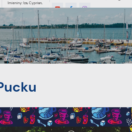
Imieniny: Iza, Cyprian,
Dominik
9°C
MIESZKANIEC
TURYSTYKA
INWES
Pucku