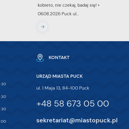
kobieto, nie czekaj, badaj się! •
ej
06.08.2026 Puck ul...
te
ci,
KONTAKT
URZĄD MIASTA PUCK
5:30
ul. 1 Maja 13, 84-100 Puck
5:30
+48 58 673 05 00
5:30
sekretariat@miastopuck.pl
7:00