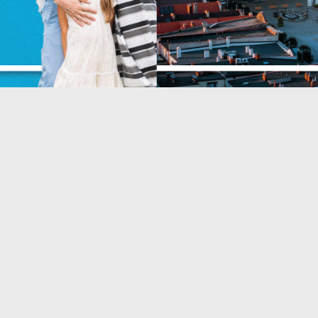
unkcjonalne i personalizacyjne
NIJ
NAS
go typu pliki cookies umożliwiają stronie internetowej zapamiętanie wprowadzon
zez Ciebie ustawień oraz personalizację określonych funkcjonalności czy
ZAPISZ WYBRANE
ezentowanych treści.
ięki tym plikom cookies możemy zapewnić Ci większy komfort korzystania z
ięcej
ZEZWÓL NA WSZYSTKIE
nkcjonalności naszej strony poprzez dopasowanie jej do Twoich indywidualnych
eferencji. Wyrażenie zgody na funkcjonalne i personalizacyjne pliki cookies
arantuje dostępność większej ilości funkcji na stronie.
nalityczne
alityczne pliki cookies pomagają nam rozwijać się i dostosowywać do Twoich
trzeb.
okies analityczne pozwalają na uzyskanie informacji w zakresie wykorzystywania
ięcej
tryny internetowej, miejsca oraz częstotliwości, z jaką odwiedzane są nasze serwis
ww. Dane pozwalają nam na ocenę naszych serwisów internetowych pod względem
h popularności wśród użytkowników. Zgromadzone informacje są przetwarzane w
eklamowe
rmie zanonimizowanej. Wyrażenie zgody na analityczne pliki cookies gwarantuje
ięki reklamowym plikom cookies prezentujemy Ci najciekawsze informacje i
stępność wszystkich funkcjonalności.
tualności na stronach naszych partnerów.
omocyjne pliki cookies służą do prezentowania Ci naszych komunikatów na