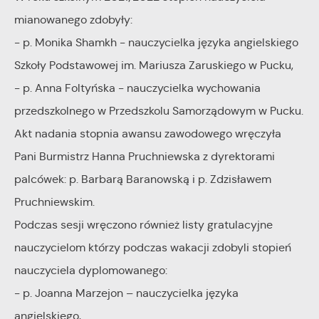
Dane pozwalają nam na ocenę naszych serwisów
mianowanego zdobyły:
internetowych pod względem ich popularności wśród
Dzięki reklamowym plikom cookies prezentujemy Ci
użytkowników. Zgromadzone informacje są przetwarzane w
- p. Monika Shamkh - nauczycielka języka angielskiego
najciekawsze informacje i aktualności na stronach naszych
formie zanonimizowanej. Wyrażenie zgody na analityczne pliki
Szkoły Podstawowej im. Mariusza Zaruskiego w Pucku,
partnerów.
cookies gwarantuje dostępność wszystkich funkcjonalności.
- p. Anna Foltyńska - nauczycielka wychowania
Promocyjne pliki cookies służą do prezentowania Ci naszych
Więcej
komunikatów na podstawie analizy Twoich upodobań oraz
przedszkolnego w Przedszkolu Samorządowym w Pucku.
Twoich zwyczajów dotyczących przeglądanej witryny
Akt nadania stopnia awansu zawodowego wręczyła
internetowej. Treści promocyjne mogą pojawić się na
Pani Burmistrz Hanna Pruchniewska z dyrektorami
stronach podmiotów trzecich lub firm będących naszymi
palcówek: p. Barbarą Baranowską i p. Zdzisławem
partnerami oraz innych dostawców usług. Firmy te działają w
Pruchniewskim.
charakterze pośredników prezentujących nasze treści w
Podczas sesji wręczono również listy gratulacyjne
postaci wiadomości, ofert, komunikatów mediów
społecznościowych.
nauczycielom którzy podczas wakacji zdobyli stopień
nauczyciela dyplomowanego:
- p. Joanna Marzejon – nauczycielka języka
angielskiego,