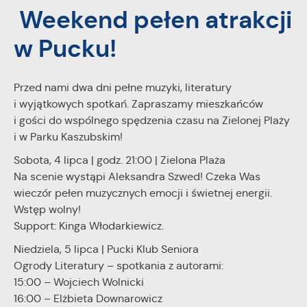
Weekend pełen atrakcji
personalizację określonych funkcjonalności czy
prezentowanych treści.
w Pucku!
Dzięki tym plikom cookies możemy zapewnić Ci większy
Więcej
komfort korzystania z funkcjonalności naszej strony poprzez
dopasowanie jej do Twoich indywidualnych preferencji.
Wyrażenie zgody na funkcjonalne i personalizacyjne pliki
Przed nami dwa dni pełne muzyki, literatury
Analityczne
cookies gwarantuje dostępność większej ilości funkcji na
i wyjątkowych spotkań. Zapraszamy mieszkańców
Analityczne pliki cookies pomagają nam rozwijać się i
stronie.
i gości do wspólnego spędzenia czasu na Zielonej Plaży
dostosowywać do Twoich potrzeb.
i w Parku Kaszubskim!
Cookies analityczne pozwalają na uzyskanie informacji w
Więcej
zakresie wykorzystywania witryny internetowej, miejsca oraz
Sobota, 4 lipca | godz. 21:00 | Zielona Plaża
częstotliwości, z jaką odwiedzane są nasze serwisy www.
Na scenie wystąpi Aleksandra Szwed! Czeka Was
Dane pozwalają nam na ocenę naszych serwisów
wieczór pełen muzycznych emocji i świetnej energii.
Reklamowe
internetowych pod względem ich popularności wśród
Wstęp wolny!
Dzięki reklamowym plikom cookies prezentujemy Ci
użytkowników. Zgromadzone informacje są przetwarzane w
Support: Kinga Włodarkiewicz.
najciekawsze informacje i aktualności na stronach naszych
formie zanonimizowanej. Wyrażenie zgody na analityczne pliki
partnerów.
cookies gwarantuje dostępność wszystkich funkcjonalności.
Niedziela, 5 lipca | Pucki Klub Seniora
Promocyjne pliki cookies służą do prezentowania Ci naszych
Ogrody Literatury – spotkania z autorami:
Więcej
komunikatów na podstawie analizy Twoich upodobań oraz
15:00 – Wojciech Wolnicki
Twoich zwyczajów dotyczących przeglądanej witryny
16:00 – Elżbieta Downarowicz
internetowej. Treści promocyjne mogą pojawić się na