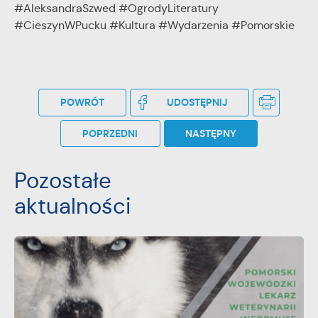
#AleksandraSzwed #OgrodyLiteratury
#CieszynWPucku #Kultura #Wydarzenia #Pomorskie
POWRÓT
UDOSTĘPNIJ
POPRZEDNI
NASTĘPNY
Pozostałe
aktualności