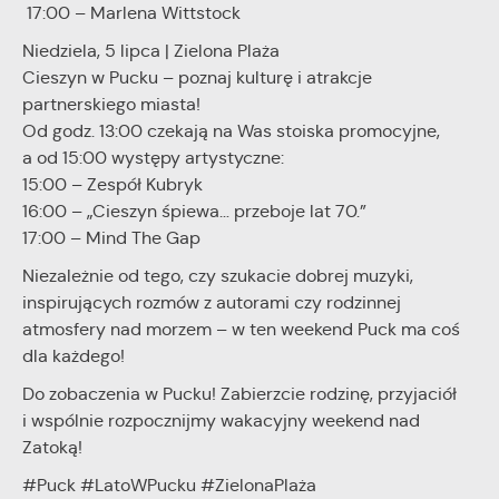
17:00 – Marlena Wittstock
stronach podmiotów trzecich lub firm będących naszymi
partnerami oraz innych dostawców usług. Firmy te działają w
Niedziela, 5 lipca | Zielona Plaża
charakterze pośredników prezentujących nasze treści w
Cieszyn w Pucku – poznaj kulturę i atrakcje
postaci wiadomości, ofert, komunikatów mediów
partnerskiego miasta!
społecznościowych.
Od godz. 13:00 czekają na Was stoiska promocyjne,
a od 15:00 występy artystyczne:
15:00 – Zespół Kubryk
16:00 – „Cieszyn śpiewa… przeboje lat 70.”
17:00 – Mind The Gap
Niezależnie od tego, czy szukacie dobrej muzyki,
inspirujących rozmów z autorami czy rodzinnej
atmosfery nad morzem – w ten weekend Puck ma coś
dla każdego!
Do zobaczenia w Pucku! Zabierzcie rodzinę, przyjaciół
i wspólnie rozpocznijmy wakacyjny weekend nad
Zatoką!
#Puck #LatoWPucku #ZielonaPlaża