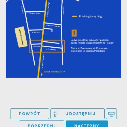
POWRÓT
UDOSTĘPNIJ
POPRZEDNI
NASTĘPNY