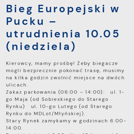
formularzy. Dzięki plikom cookies strona, z
Bieg Europejski w
Tego typu pliki cookies umożliwiają stronie
której korzystasz, może działać bez zakłóceń.
internetowej zapamiętanie wprowadzonych
Pucku –
przez Ciebie ustawień oraz personalizację
określonych funkcjonalności czy
utrudnienia 10.05
prezentowanych treści.
Dzięki tym plikom cookies możemy zapewnić Ci
Więcej
(niedziela)
większy komfort korzystania z funkcjonalności
naszej strony poprzez dopasowanie jej do
Twoich indywidualnych preferencji. Wyrażenie
Analityczne
Kierowcy, mamy prośbę! Żeby biegacze
zgody na funkcjonalne i personalizacyjne pliki
Analityczne pliki cookies pomagają nam
cookies gwarantuje dostępność większej ilości
mogli bezpiecznie pokonać trasę, musimy
rozwijać się i dostosowywać do Twoich
funkcji na stronie.
na kilka godzin zwolnić miejsce na dwóch
potrzeb.
ulicach.
Cookies analityczne pozwalają na uzyskanie
Zakaz parkowania (06:00 – 14:00): ul. 1-
Więcej
informacji w zakresie wykorzystywania witryny
go Maja (od Sobieskiego do Starego
internetowej, miejsca oraz częstotliwości, z
Rynku) ul. 10-go Lutego (od Starego
jaką odwiedzane są nasze serwisy www. Dane
Reklamowe
Rynku do MDLot/Młyńskiej).
pozwalają nam na ocenę naszych serwisów
Dzięki reklamowym plikom cookies
internetowych pod względem ich popularności
Stary Rynek zamykamy w godzinach 6:00-
prezentujemy Ci najciekawsze informacje i
wśród użytkowników. Zgromadzone informacje
14:00.
aktualności na stronach naszych partnerów.
są przetwarzane w formie zanonimizowanej.