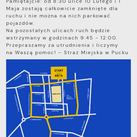
Pamiętajcie: od 8:30 ulice 10 Lutego i 1
Wyrażenie zgody na analityczne pliki cookies
Promocyjne pliki cookies służą do
Maja zostają całkowicie zamknięte dla
Więcej
gwarantuje dostępność wszystkich
prezentowania Ci naszych komunikatów na
ruchu i nie można na nich parkować
funkcjonalności.
podstawie analizy Twoich upodobań oraz
pojazdów.
Twoich zwyczajów dotyczących przeglądanej
Na pozostałych ulicach ruch będzie
witryny internetowej. Treści promocyjne mogą
pojawić się na stronach podmiotów trzecich
wstrzymany w godzinach 9:45 - 12:00.
lub firm będących naszymi partnerami oraz
Przepraszamy za utrudnienia i liczymy
innych dostawców usług. Firmy te działają w
na Waszą pomoc! – Straż Miejska w Pucku
charakterze pośredników prezentujących nasze
treści w postaci wiadomości, ofert,
komunikatów mediów społecznościowych.