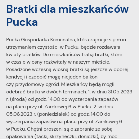
personalizację określonych funkcjonalności czy
Bratki dla mieszkańców
prezentowanych treści.
Pucka
Dzięki tym plikom cookies możemy zapewnić Ci większy
Więcej
komfort korzystania z funkcjonalności naszej strony poprzez
dopasowanie jej do Twoich indywidualnych preferencji.
Wyrażenie zgody na funkcjonalne i personalizacyjne pliki
Pucka Gospodarka Komunalna, która zajmuje się m.in.
Analityczne
cookies gwarantuje dostępność większej ilości funkcji na
utrzymaniem czystości w Pucku, będzie rozdawała
Analityczne pliki cookies pomagają nam rozwijać się i
stronie.
kwiaty bratków. Do mieszkańców trafią bratki, które
dostosowywać do Twoich potrzeb.
w czasie wiosny rozkwitały w naszym mieście.
Cookies analityczne pozwalają na uzyskanie informacji w
Więcej
Posadzone wczesną wiosną bratki są jeszcze w dobrej
zakresie wykorzystywania witryny internetowej, miejsca oraz
kondycji i ozdobić mogą niejeden balkon
częstotliwości, z jaką odwiedzane są nasze serwisy www.
Dane pozwalają nam na ocenę naszych serwisów
czy przydomowy ogród. Mieszkańcy będą mogli
Reklamowe
internetowych pod względem ich popularności wśród
odebrać bratki w dwóch terminach: 1. w dniu 31.05.2023
Dzięki reklamowym plikom cookies prezentujemy Ci
użytkowników. Zgromadzone informacje są przetwarzane w
r. (środa) od godz. 14.00 do wyczerpania zapasów
najciekawsze informacje i aktualności na stronach naszych
formie zanonimizowanej. Wyrażenie zgody na analityczne pliki
na placu przy ul. Zamkowej 6 w Pucku. 2. w dniu
partnerów.
cookies gwarantuje dostępność wszystkich funkcjonalności.
05.06.2023 r. (poniedziałek) od godz. 14.00 do
Promocyjne pliki cookies służą do prezentowania Ci naszych
Więcej
wyczerpania zapasów na placu przy ul. Zamkowej 6
komunikatów na podstawie analizy Twoich upodobań oraz
w Pucku. Chętni proszeni są o zabranie ze sobą
Twoich zwyczajów dotyczących przeglądanej witryny
internetowej. Treści promocyjne mogą pojawić się na
opakowania (tacki, skrzyneczki, doniczki), by móc