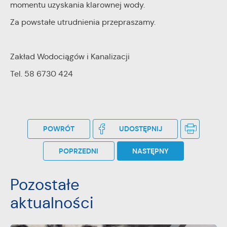
momentu uzyskania klarownej wody.
stronach podmiotów trzecich lub firm będących naszymi
partnerami oraz innych dostawców usług. Firmy te działają w
Za powstałe utrudnienia przepraszamy.
charakterze pośredników prezentujących nasze treści w
postaci wiadomości, ofert, komunikatów mediów
społecznościowych.
Zakład Wodociągów i Kanalizacji
Tel. 58 6730 424
POWRÓT
UDOSTĘPNIJ
POPRZEDNI
NASTĘPNY
Pozostałe
aktualności