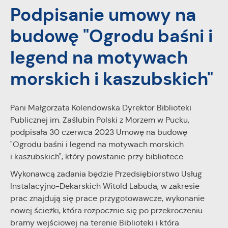
zapamiętanie wprowadzonych przez Ciebie ustawień oraz
Podpisanie umowy na
personalizację określonych funkcjonalności czy
prezentowanych treści.
budowę "Ogrodu baśni i
Dzięki tym plikom cookies możemy zapewnić Ci większy
Więcej
komfort korzystania z funkcjonalności naszej strony poprzez
legend na motywach
dopasowanie jej do Twoich indywidualnych preferencji.
Wyrażenie zgody na funkcjonalne i personalizacyjne pliki
morskich i kaszubskich"
Analityczne
cookies gwarantuje dostępność większej ilości funkcji na
Analityczne pliki cookies pomagają nam rozwijać się i
stronie.
dostosowywać do Twoich potrzeb.
Pani Małgorzata Kolendowska Dyrektor Biblioteki
Cookies analityczne pozwalają na uzyskanie informacji w
Publicznej im. Zaślubin Polski z Morzem w Pucku,
Więcej
zakresie wykorzystywania witryny internetowej, miejsca oraz
podpisała 30 czerwca 2023 Umowę na budowę
częstotliwości, z jaką odwiedzane są nasze serwisy www.
"Ogrodu baśni i legend na motywach morskich
Dane pozwalają nam na ocenę naszych serwisów
Reklamowe
i kaszubskich", który powstanie przy bibliotece.
internetowych pod względem ich popularności wśród
Dzięki reklamowym plikom cookies prezentujemy Ci
użytkowników. Zgromadzone informacje są przetwarzane w
Wykonawcą zadania będzie Przedsiębiorstwo Usług
najciekawsze informacje i aktualności na stronach naszych
formie zanonimizowanej. Wyrażenie zgody na analityczne pliki
Instalacyjno-Dekarskich Witold Labuda, w zakresie
partnerów.
cookies gwarantuje dostępność wszystkich funkcjonalności.
prac znajdują się prace przygotowawcze, wykonanie
Promocyjne pliki cookies służą do prezentowania Ci naszych
Więcej
nowej ścieżki, która rozpocznie się po przekroczeniu
komunikatów na podstawie analizy Twoich upodobań oraz
Twoich zwyczajów dotyczących przeglądanej witryny
bramy wejściowej na terenie Biblioteki i która