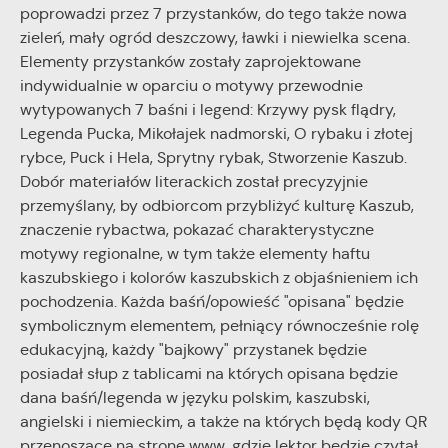
internetowej. Treści promocyjne mogą pojawić się na
poprowadzi przez 7 przystanków, do tego także nowa
stronach podmiotów trzecich lub firm będących naszymi
zieleń, mały ogród deszczowy, ławki i niewielka scena.
partnerami oraz innych dostawców usług. Firmy te działają w
Elementy przystanków zostały zaprojektowane
charakterze pośredników prezentujących nasze treści w
indywidualnie w oparciu o motywy przewodnie
postaci wiadomości, ofert, komunikatów mediów
wytypowanych 7 baśni i legend: Krzywy pysk flądry,
społecznościowych.
Legenda Pucka, Mikołajek nadmorski, O rybaku i złotej
rybce, Puck i Hela, Sprytny rybak, Stworzenie Kaszub.
Dobór materiałów literackich został precyzyjnie
przemyślany, by odbiorcom przybliżyć kulturę Kaszub,
znaczenie rybactwa, pokazać charakterystyczne
motywy regionalne, w tym także elementy haftu
kaszubskiego i kolorów kaszubskich z objaśnieniem ich
pochodzenia. Każda baśń/opowieść "opisana" będzie
symbolicznym elementem, pełniący równocześnie rolę
edukacyjną, każdy "bajkowy" przystanek będzie
posiadał słup z tablicami na których opisana będzie
dana baśń/legenda w języku polskim, kaszubski,
angielski i niemieckim, a także na których będą kody QR
przenoszące na stronę www, gdzie lektor będzie czytał