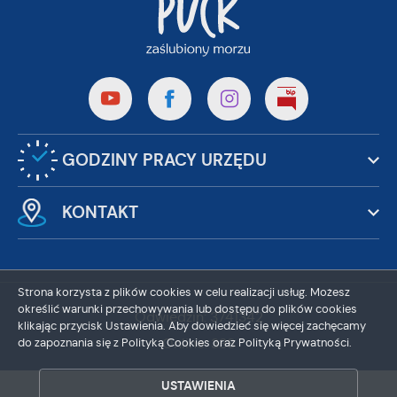
GODZINY PRACY URZĘDU
KONTAKT
Strona korzysta z plików cookies w celu realizacji usług. Możesz
określić warunki przechowywania lub dostępu do plików cookies
Odwiedzin: 3741342
klikając przycisk Ustawienia. Aby dowiedzieć się więcej zachęcamy
ZAPISZ WYBRANE
do zapoznania się z Polityką Cookies oraz Polityką Prywatności.
Online: 338
ZEZWÓL NA WSZYSTKIE
USTAWIENIA