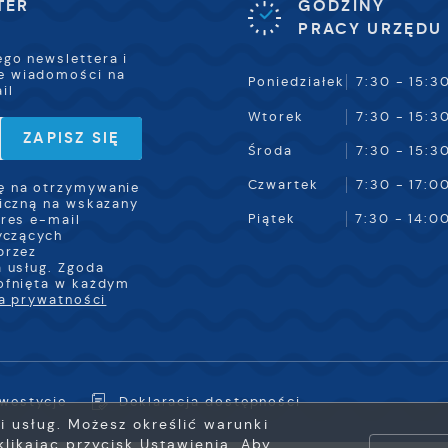
TER
GODZINY
PRACY URZĘDU
ego newslettera i
e wiadomości na
Poniedziałek
7:30 - 15:3
il
Wtorek
7:30 - 15:3
Środa
7:30 - 15:3
Czwartek
7:30 - 17:0
 na otrzymywanie
iczną na wskazany
Piątek
7:30 - 14:0
res e-mail
yczących
przez
 usług. Zgoda
ofnięta w każdym
ka prywatności
nwestycje
Deklaracja dostępności
ji usług. Możesz określić warunki
likając przycisk Ustawienia. Aby