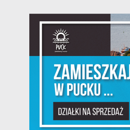
S
l
d
N
N
s
o
P
W
w
p
c
F
T
z
p
t
D