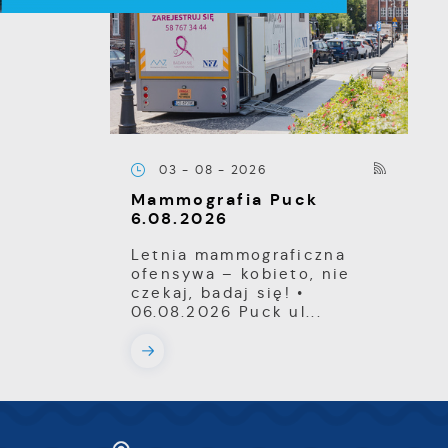
e
e
03 - 08 - 2026
Mammografia Puck
e
6.08.2026
e
Letnia mammograficzna
ofensywa – kobieto, nie
czekaj, badaj się! •
i
06.08.2026 Puck ul...