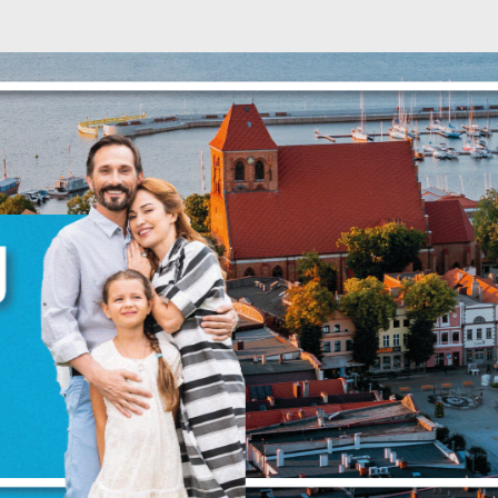
Ustawienia
zanujemy Twoją prywatność. Możesz zmienić ustawienia cookie
ub zaakceptować je wszystkie. W dowolnym momencie możesz
okonać zmiany swoich ustawień.
iezbędne
iezbędne pliki cookies służą do prawidłowego funkcjonowania
trony internetowej i umożliwiają Ci komfortowe korzystanie z
ferowanych przez nas usług.
liki cookies odpowiadają na podejmowane przez Ciebie działani
ięcej
 celu m.in. dostosowania Twoich ustawień preferencji
rywatności, logowania czy wypełniania formularzy. Dzięki pliko
ookies strona, z której korzystasz, może działać bez zakłóceń.
unkcjonalne i personalizacyjne
ego typu pliki cookies umożliwiają stronie internetowej
apamiętanie wprowadzonych przez Ciebie ustawień oraz
ersonalizację określonych funkcjonalności czy prezentowanych
reści.
ZAPISZ WYBRANE
zięki tym plikom cookies możemy zapewnić Ci większy komfort