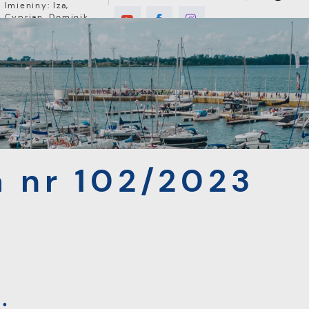
Imieniny: Iza,
Cyprian, Dominik
E
MIESZKANIEC
TURYSTYKA
INWEST
02/2023
 nr 102/2023
: