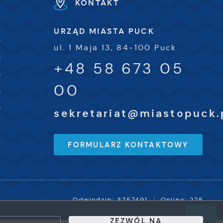
KONTAKT
URZĄD MIASTA PUCK
0
ul. 1 Maja 13, 84-100 Puck
0
+48 58 673 05
0
00
0
0
sekretariat@miastopuck.
FORMULARZ KONTAKTOWY
Odwiedzin: 3757491
Online: 225
ZEZWÓL NA