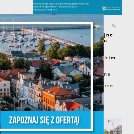
06 - 08 - 2026
s
Spotkanie konsultacyjne
poświęcone powołaniu
związku
metropolitalnego w
województwie pomorskim
Szanowni Państwo,
serdecznie zapraszamy na
otwarte spotkanie
a
konsultacyjne, poświęcone
powołaniu...
m