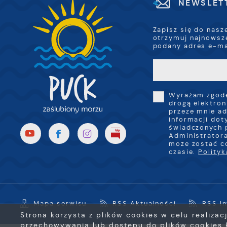
NEWSLET
Zapisz się do nasz
otrzymuj najnowsz
podany adres e-ma
Wyrażam zgodę
drogą elektron
przeze mnie ad
informacji dot
świadczonych 
Administratora
może zostać c
czasie.
Polity
Mapa serwisu
RSS Aktualności
RSS I
Strona korzysta z plików cookies w celu realizac
przechowywania lub dostępu do plików cookies k