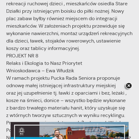
rekreacji ruchowej dzieci , mieszkańców osiedla Stare
Działki przy istniejącym boisku do piłki nożnej. Nowy
plac zabaw byłby również miejscem do integracji
mieszkańców. W założeniach projektu przewiduje się
wykonanie nawierzchni, montaż urządzeń rekreacyjnych
dla dzieci, ławek, stojaków rowerowych, ustawienie
koszy oraz tablicy informacyjnej.
PROJEKT NR 8
Relaks i Ekologia to Nasz Priorytet
Wnioskodawca – Ewa Włudzik
W ramach projektu Pucka Rada Seniora proponuje
odnowę małej istniejącej infrastruktury miejskiej
oraz jej uzupełnienie tj. ławki z oparciami i bez, leżaki ,
kosze na śmieci, donice – wszystko będzie wykonane
z bardzo trwałego materiału hanit, który uzyskuje się
z wtórnych tworzyw sztucznych w wyniku recyklingu.
Proponowane zmiany dotyczą ul. Żeglarzy, ul. Wojska
Polskiego, ul. Wejherowska, ul. 10-Lutego, ul. Lipowa, ul.
Nowy Świat oraz Parku Feliksa Nowowiejskiego i wzdłuż