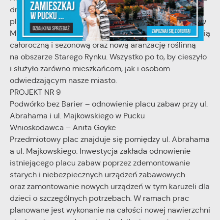
drogi rowerowej od „Rybaczówki” w kierunku dzikiej
plaży. Przewiduje się także upiększenie trzech skwerów
Miasta Puck w kolorowe donice wypełnione roślinnością
całoroczną i sezonową oraz nową aranżację roślinną
na obszarze Starego Rynku. Wszystko po to, by cieszyło
i służyło zarówno mieszkańcom, jak i osobom
odwiedzającym nasze miasto.
PROJEKT NR 9
Podwórko bez Barier – odnowienie placu zabaw przy ul.
Abrahama i ul. Majkowskiego w Pucku
Wnioskodawca – Anita Goyke
Przedmiotowy plac znajduje się pomiędzy ul. Abrahama
a ul. Majkowskiego. Inwestycja zakłada odnowienie
istniejącego placu zabaw poprzez zdemontowanie
starych i niebezpiecznych urządzeń zabawowych
oraz zamontowanie nowych urządzeń w tym karuzeli dla
dzieci o szczególnych potrzebach. W ramach prac
planowane jest wykonanie na całości nowej nawierzchni