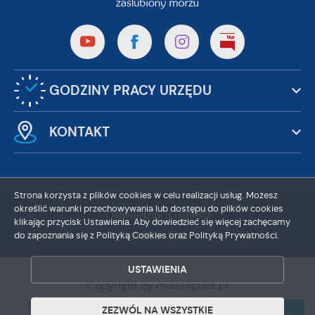
GODZINY PRACY URZĘDU
KONTAKT
Strona korzysta z plików cookies w celu realizacji usług. Możesz
określić warunki przechowywania lub dostępu do plików cookies
ZAPISZ WYBRANE
Odwiedzin: 3719480
klikając przycisk Ustawienia. Aby dowiedzieć się więcej zachęcamy
do zapoznania się z Polityką Cookies oraz Polityką Prywatności.
Online: 300
ZEZWÓL NA WSZYSTKIE
USTAWIENIA
Copyright by miastopuck.pl
Powered by
2ClickPortal®
- Portale nowej generacji
ZEZWÓL NA WSZYSTKIE