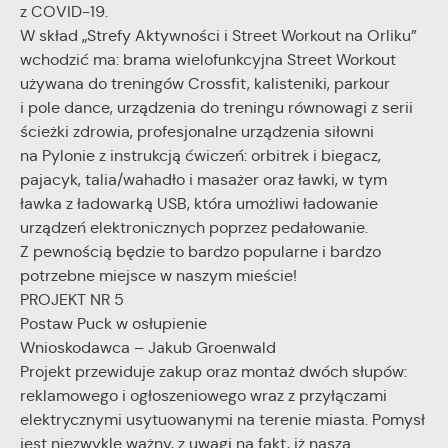
z COVID-19.
W skład „Strefy Aktywności i Street Workout na Orliku”
wchodzić ma: brama wielofunkcyjna Street Workout
używana do treningów Crossfit, kalisteniki, parkour
i pole dance, urządzenia do treningu równowagi z serii
ścieżki zdrowia, profesjonalne urządzenia siłowni
na Pylonie z instrukcją ćwiczeń: orbitrek i biegacz,
pajacyk, talia/wahadło i masażer oraz ławki, w tym
ławka z ładowarką USB, która umożliwi ładowanie
urządzeń elektronicznych poprzez pedałowanie.
Z pewnością będzie to bardzo popularne i bardzo
potrzebne miejsce w naszym mieście!
PROJEKT NR 5
Postaw Puck w osłupienie
Wnioskodawca – Jakub Groenwald
Projekt przewiduje zakup oraz montaż dwóch słupów:
reklamowego i ogłoszeniowego wraz z przyłączami
elektrycznymi usytuowanymi na terenie miasta. Pomysł
jest niezwykle ważny, z uwagi na fakt, iż nasza