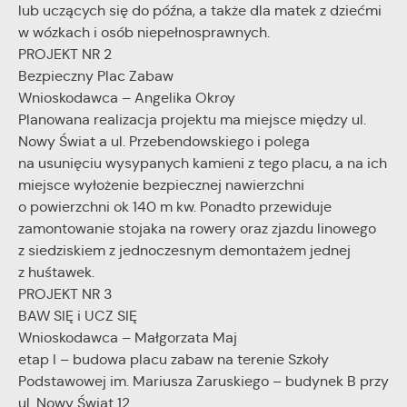
lub uczących się do późna, a także dla matek z dziećmi
w wózkach i osób niepełnosprawnych.
PROJEKT NR 2
Bezpieczny Plac Zabaw
Wnioskodawca – Angelika Okroy
Planowana realizacja projektu ma miejsce między ul.
Nowy Świat a ul. Przebendowskiego i polega
na usunięciu wysypanych kamieni z tego placu, a na ich
miejsce wyłożenie bezpiecznej nawierzchni
o powierzchni ok 140 m kw. Ponadto przewiduje
zamontowanie stojaka na rowery oraz zjazdu linowego
z siedziskiem z jednoczesnym demontażem jednej
z huśtawek.
PROJEKT NR 3
BAW SIĘ i UCZ SIĘ
Wnioskodawca – Małgorzata Maj
etap I – budowa placu zabaw na terenie Szkoły
Podstawowej im. Mariusza Zaruskiego – budynek B przy
ul. Nowy Świat 12