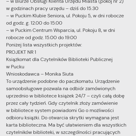
– w Biurze Obsługi Klienta Urzędu Miasta (pokój nr 2)
Twoich zwyczajów dotyczących przeglądanej witryny
w godzinach pracy urzędu – dziś do 15.30
internetowej. Treści promocyjne mogą pojawić się na
– w Puckim Klubie Seniora, ul. Pokoju 5, w dni robocze
stronach podmiotów trzecich lub firm będących naszymi
od godz. g. 12.00 do 15.00
partnerami oraz innych dostawców usług. Firmy te działają w
– w Puckim Centrum Wsparcia, ul. Pokoju 8, w dni
charakterze pośredników prezentujących nasze treści w
postaci wiadomości, ofert, komunikatów mediów
robocze od godz. 15.00 do 19.00
społecznościowych.
Poniżej lista wszystkich projektów:
PROJEKT NR 1
Książkomat dla Czytelników Biblioteki Publicznej
w Pucku
Wnioskodawca – Monika Siuta
To urządzenie podobne do paczkomatu. Urządzenie
samoobsługowe pozwala na odbiór zamówionych
uprzednio w bibliotece książek 24/7 – czyli całą dobę
przez cały tydzień. Gdy czytelnik złoży zamówienie
w bibliotece system powiadomi Go o możliwości
odbioru książki. Do otwarcia skrytki wymagana jest
karta biblioteczna. Ma być ułatwieniem dla wszystkich
czytelników biblioteki, w szczególności pracujących