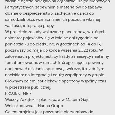
zadanie będzie polegało na organizacji zajęć ruchowych
i artystycznych, zapewnienie materiałów do zabawy,
dbanie o bezpieczeństwo, zachęcanie dzieci do
samodzielności, wzmacnianie ich poczucia własnej
wartości, integracja grupy.
W projekcie zostały wskazane place zabaw, w których
animator pojawiałby się w kolejne dni tygodnia od
poniedziałku do piątku, np. w godzinach od 14 do 17,
począwszy od maja do końca września 2022 roku. W
założeniach projektu jest, by każdy z miesięcy miał inny
temat przewodni, w ramach którego zajęcia powinny
obejmować działania sportowe, twórcze, itp. z dużym
naciskiem na integrację i naukę współpracy w grupie.
Głównym celem jest ciekawie spędzony wspólny czas
w przestrzeni publicznej.
PROJEKT NR 7
Wesoły Zakątek – plac zabaw w Małpim Gaju
Wnioskodawca – Hanna Grapp
Celem projektu jest powstanie placu zabaw do