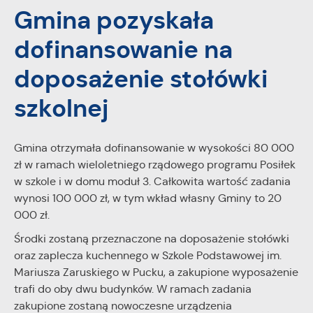
Gmina pozyskała
personalizację określonych funkcjonalności czy
prezentowanych treści.
dofinansowanie na
Dzięki tym plikom cookies możemy zapewnić Ci większy
Więcej
komfort korzystania z funkcjonalności naszej strony poprzez
doposażenie stołówki
dopasowanie jej do Twoich indywidualnych preferencji.
Wyrażenie zgody na funkcjonalne i personalizacyjne pliki
Analityczne
szkolnej
cookies gwarantuje dostępność większej ilości funkcji na
Analityczne pliki cookies pomagają nam rozwijać się i
stronie.
dostosowywać do Twoich potrzeb.
Cookies analityczne pozwalają na uzyskanie informacji w
Gmina otrzymała dofinansowanie w wysokości 80 000
Więcej
zakresie wykorzystywania witryny internetowej, miejsca oraz
zł w ramach wieloletniego rządowego programu Posiłek
częstotliwości, z jaką odwiedzane są nasze serwisy www.
w szkole i w domu moduł 3. Całkowita wartość zadania
Dane pozwalają nam na ocenę naszych serwisów
Reklamowe
wynosi 100 000 zł, w tym wkład własny Gminy to 20
internetowych pod względem ich popularności wśród
000 zł.
Dzięki reklamowym plikom cookies prezentujemy Ci
użytkowników. Zgromadzone informacje są przetwarzane w
najciekawsze informacje i aktualności na stronach naszych
formie zanonimizowanej. Wyrażenie zgody na analityczne pliki
Środki zostaną przeznaczone na doposażenie stołówki
partnerów.
cookies gwarantuje dostępność wszystkich funkcjonalności.
oraz zaplecza kuchennego w Szkole Podstawowej im.
Promocyjne pliki cookies służą do prezentowania Ci naszych
Więcej
Mariusza Zaruskiego w Pucku, a zakupione wyposażenie
komunikatów na podstawie analizy Twoich upodobań oraz
trafi do oby dwu budynków. W ramach zadania
Twoich zwyczajów dotyczących przeglądanej witryny
zakupione zostaną nowoczesne urządzenia
internetowej. Treści promocyjne mogą pojawić się na