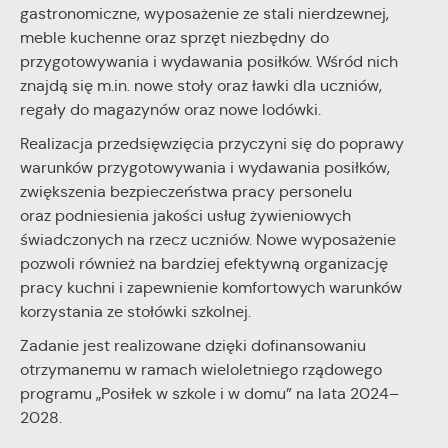
gastronomiczne, wyposażenie ze stali nierdzewnej,
stronach podmiotów trzecich lub firm będących naszymi
partnerami oraz innych dostawców usług. Firmy te działają w
meble kuchenne oraz sprzęt niezbędny do
charakterze pośredników prezentujących nasze treści w
przygotowywania i wydawania posiłków. Wśród nich
postaci wiadomości, ofert, komunikatów mediów
znajdą się m.in. nowe stoły oraz ławki dla uczniów,
społecznościowych.
regały do magazynów oraz nowe lodówki.
Realizacja przedsięwzięcia przyczyni się do poprawy
warunków przygotowywania i wydawania posiłków,
zwiększenia bezpieczeństwa pracy personelu
oraz podniesienia jakości usług żywieniowych
świadczonych na rzecz uczniów. Nowe wyposażenie
pozwoli również na bardziej efektywną organizację
pracy kuchni i zapewnienie komfortowych warunków
korzystania ze stołówki szkolnej.
Zadanie jest realizowane dzięki dofinansowaniu
otrzymanemu w ramach wieloletniego rządowego
programu „Posiłek w szkole i w domu” na lata 2024–
2028.