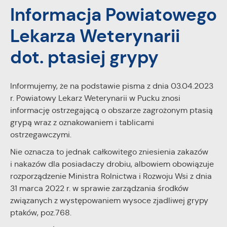
Informacja Powiatowego
personalizację określonych funkcjonalności czy
prezentowanych treści.
Lekarza Weterynarii
Dzięki tym plikom cookies możemy zapewnić Ci większy
Więcej
komfort korzystania z funkcjonalności naszej strony poprzez
dot. ptasiej grypy
dopasowanie jej do Twoich indywidualnych preferencji.
Wyrażenie zgody na funkcjonalne i personalizacyjne pliki
Analityczne
cookies gwarantuje dostępność większej ilości funkcji na
Analityczne pliki cookies pomagają nam rozwijać się i
stronie.
Informujemy, że na podstawie pisma z dnia 03.04.2023
dostosowywać do Twoich potrzeb.
r. Powiatowy Lekarz Weterynarii w Pucku znosi
Cookies analityczne pozwalają na uzyskanie informacji w
informację ostrzegającą o obszarze zagrożonym ptasią
Więcej
zakresie wykorzystywania witryny internetowej, miejsca oraz
grypą wraz z oznakowaniem i tablicami
częstotliwości, z jaką odwiedzane są nasze serwisy www.
ostrzegawczymi.
Dane pozwalają nam na ocenę naszych serwisów
Reklamowe
internetowych pod względem ich popularności wśród
Nie oznacza to jednak całkowitego zniesienia zakazów
Dzięki reklamowym plikom cookies prezentujemy Ci
użytkowników. Zgromadzone informacje są przetwarzane w
i nakazów dla posiadaczy drobiu, albowiem obowiązuje
najciekawsze informacje i aktualności na stronach naszych
formie zanonimizowanej. Wyrażenie zgody na analityczne pliki
rozporządzenie Ministra Rolnictwa i Rozwoju Wsi z dnia
partnerów.
cookies gwarantuje dostępność wszystkich funkcjonalności.
31 marca 2022 r. w sprawie zarządzania środków
Promocyjne pliki cookies służą do prezentowania Ci naszych
Więcej
związanych z występowaniem wysoce zjadliwej grypy
komunikatów na podstawie analizy Twoich upodobań oraz
ptaków, poz.768.
Twoich zwyczajów dotyczących przeglądanej witryny
internetowej. Treści promocyjne mogą pojawić się na