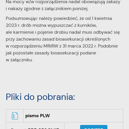
Na mocy w/w rozporządzenia nadal obowiązują zakazy
stronach podmiotów trzecich lub firm będących naszymi
i nakazy zgodnie z załącznikiem poniżej.
partnerami oraz innych dostawców usług. Firmy te działają w
charakterze pośredników prezentujących nasze treści w
Podsumowując należy powiedzieć, że od 1 kwietnia
postaci wiadomości, ofert, komunikatów mediów
2023 r. drób można wypuszczać z kurników,
społecznościowych.
ale karmienie i pojenie drobiu nadal musi odbywać się
przy zachowaniu zasad bioasekuracji określonych
w rozporządzeniu MRiRW z 31 marca 2022 r. Podobnie
jak pozostałe zasady bioasekuracji podane
w załączniku.
Pliki do pobrania:
pismo PLW