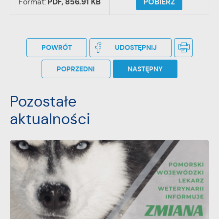
Format:
PDF,
856.91 KB
POBIERZ
POWRÓT
UDOSTĘPNIJ
POPRZEDNI
NASTĘPNY
Pozostałe
aktualności