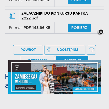
PDF,
138.09 KB
POBIERZ
ZAŁĄCZNIKI DO KONKURSU KARTKA
2022.pdf
Format:
PDF,
148.96 KB
POBIERZ
POWRÓT
UDOSTĘPNIJ
POPRZEDNI
NASTĘPNY
Pozostałe
aktualności