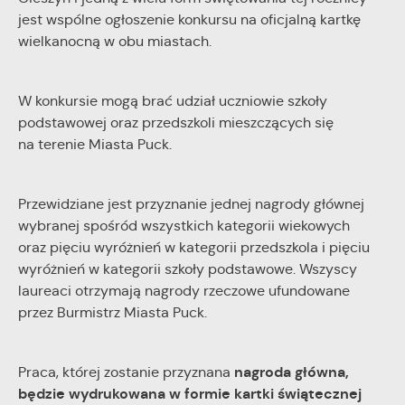
partnerów.
cookies gwarantuje dostępność wszystkich funkcjonalności.
jest wspólne ogłoszenie konkursu na oficjalną kartkę
wielkanocną w obu miastach.
Promocyjne pliki cookies służą do prezentowania Ci naszych
Więcej
komunikatów na podstawie analizy Twoich upodobań oraz
Twoich zwyczajów dotyczących przeglądanej witryny
W konkursie mogą brać udział uczniowie szkoły
internetowej. Treści promocyjne mogą pojawić się na
podstawowej oraz przedszkoli mieszczących się
stronach podmiotów trzecich lub firm będących naszymi
na terenie Miasta Puck.
partnerami oraz innych dostawców usług. Firmy te działają w
charakterze pośredników prezentujących nasze treści w
postaci wiadomości, ofert, komunikatów mediów
Przewidziane jest przyznanie jednej nagrody głównej
społecznościowych.
wybranej spośród wszystkich kategorii wiekowych
oraz pięciu wyróżnień w kategorii przedszkola i pięciu
wyróżnień w kategorii szkoły podstawowe. Wszyscy
laureaci otrzymają nagrody rzeczowe ufundowane
przez Burmistrz Miasta Puck.
nagroda główna,
Praca, której zostanie przyznana
będzie wydrukowana w formie kartki świątecznej