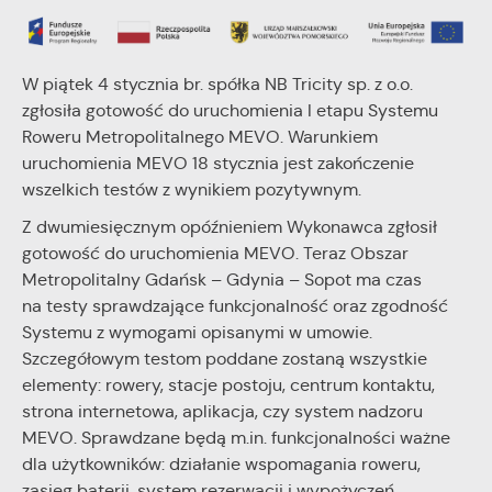
internetowej. Treści promocyjne mogą pojawić się na
stronach podmiotów trzecich lub firm będących naszymi
partnerami oraz innych dostawców usług. Firmy te działają w
charakterze pośredników prezentujących nasze treści w
W piątek 4 stycznia br. spółka NB Tricity sp. z o.o.
postaci wiadomości, ofert, komunikatów mediów
zgłosiła gotowość do uruchomienia I etapu Systemu
społecznościowych.
Roweru Metropolitalnego MEVO. Warunkiem
uruchomienia MEVO 18 stycznia jest zakończenie
wszelkich testów z wynikiem pozytywnym.
Z dwumiesięcznym opóźnieniem Wykonawca zgłosił
gotowość do uruchomienia MEVO. Teraz Obszar
Metropolitalny Gdańsk – Gdynia – Sopot ma czas
na testy sprawdzające funkcjonalność oraz zgodność
Systemu z wymogami opisanymi w umowie.
Szczegółowym testom poddane zostaną wszystkie
elementy: rowery, stacje postoju, centrum kontaktu,
strona internetowa, aplikacja, czy system nadzoru
MEVO. Sprawdzane będą m.in. funkcjonalności ważne
dla użytkowników: działanie wspomagania roweru,
zasięg baterii, system rezerwacji i wypożyczeń