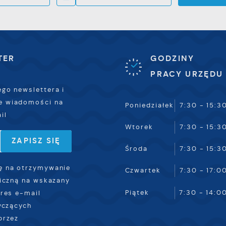
TER
GODZINY
PRACY URZĘDU
ego newslettera i
e wiadomości na
Poniedziałek
7:30 - 15:3
il
Wtorek
7:30 - 15:3
Środa
7:30 - 15:3
 na otrzymywanie
Czwartek
7:30 - 17:0
iczną na wskazany
Piątek
7:30 - 14:0
res e-mail
yczących
przez