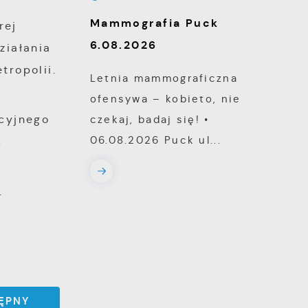
Mammografia Puck
rej
6.08.2026
ziałania
tropolii.
Letnia mammograficzna
e
ofensywa – kobieto, nie
czekaj, badaj się! •
cyjnego
06.08.2026 Puck ul...
,
e
e
.
i
ĘPNY