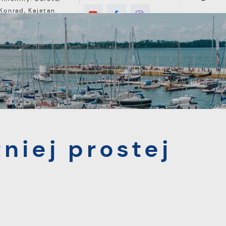
Konrad, Kajetan
8°C
E
MIESZKANIEC
TURYSTYKA
INWEST
prostej
niej prostej