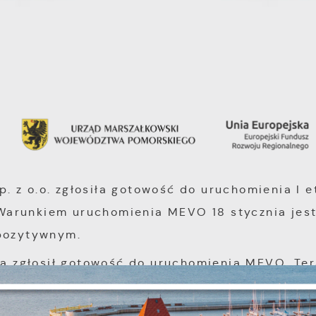
sp. z o.o. zgłosiła gotowość do uruchomienia I 
arunkiem uruchomienia MEVO 18 stycznia jes
 pozytywnym.
Ustawienia
 zgłosił gotowość do uruchomienia MEVO. Ter
 Sopot ma czas na testy sprawdzające funkcjo
nymi w umowie. Szczegółowym testom poddane