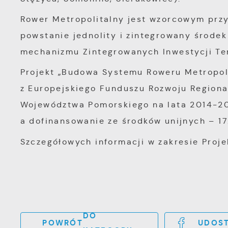
j
Rower Metropolitalny jest wzorcowym przy
f
A
d
powstanie jednolity i zintegrowany środek
A
mechanizmu Zintegrowanych Inwestycji Tery
d
C
W
Projekt „Budowa Systemu Roweru Metropo
w
z Europejskiego Funduszu Rozwoju Region
c
p
R
Województwa Pomorskiego na lata 2014-20
w
D
a dofinansowanie ze środków unijnych – 17.
i
i
z
Szczegółowych informacji w zakresie Proje
P
w
W
k
z
p
l
u
p
DO
POWRÓT
UDOST
k