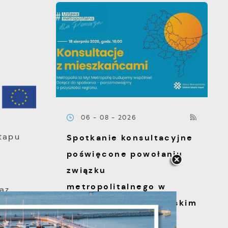
06 - 08 - 2026
etapu
Spotkanie konsultacyjne
t
poświęcone powołaniu
związku
metropolitalnego w
az
województwie pomorskim
nalność
 zostaną
Szanowni Państwo,