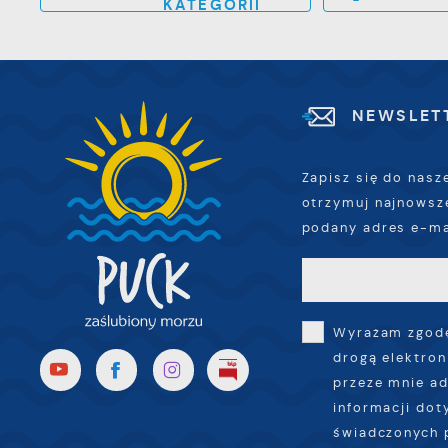
KATEGORII
NEWSLET
Zapisz się do nasz
otrzymuj najnowsz
podany adres e-ma
Wyrażam zgodę
drogą elektron
przeze mnie ad
informacji dot
świadczonych 