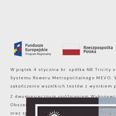
W piątek 4 stycznia br. spółka NB Tricity 
Systemu Roweru Metropolitalnego MEVO. W
zakończenie wszelkich testów z wynikiem
Z dwumiesięcznym opóźnieniem Wykonawca
Obszar Metropolitalny Gdańsk – Gdynia –
oraz zgodność Systemu z wymogami opisa