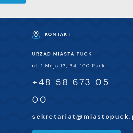
KONTAKT
URZĄD MIASTA PUCK
0
ul. 1 Maja 13, 84-100 Puck
0
+48 58 673 05
0
00
0
0
sekretariat@miastopuck.