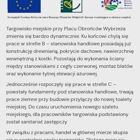
internetowej. Treści promocyjne mogą pojawić się na
stronach podmiotów trzecich lub firm będących naszymi
partnerami oraz innych dostawców usług. Firmy te działają w
charakterze pośredników prezentujących nasze treści w
postaci wiadomości, ofert, komunikatów mediów
Targowisko miejskie przy Placu Obrońców Wybrzeża
społecznościowych.
zmienia się bardzo dynamicznie. Ku końcowi chylą się
prace w strefie B – stanowiska handlowe posiadają już
konstrukcję drewnianą, pokrycie dachowe, nawierzchnię
wewnętrzną z kostki. Pozostają do wykonania ściany
między stanowiskami z cegły czerwonej, montaż blatów
oraz wykonanie tylnej elewacji ażurowej.
Jednocześnie rozpoczęły się prace w strefie C –
powstały fundamenty pod stanowiska handlowe, trwają
prace ziemne przy budowie przyłączy do nowej toalety
miejskiej. Do czasu uruchomienia nowego szaletu
miejskiego, dla pracowników targowiska podstawiony
został sanitariat zastępczy.
W związku z pracami, handel w głównej mierze skupia
się w centralnej części targowiska. Dlatego prosi się