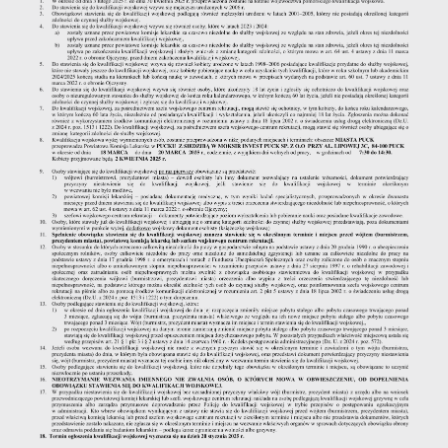
stronach podmiotów trzecich lub firm będących naszymi
partnerami oraz innych dostawców usług. Firmy te działają w
charakterze pośredników prezentujących nasze treści w
postaci wiadomości, ofert, komunikatów mediów
społecznościowych.