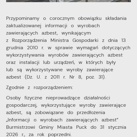
upodobań oraz Twoich zwyczajów dotyczących
przeglądanej witryny internetowej. Treści promocyjne
mogą pojawić się na stronach podmiotów trzecich lub
Przypominamy o corocznym obowiązku składania
firm będących naszymi partnerami oraz innych
zaktualizowanej informacji o wyrobach
dostawców usług. Firmy te działają w charakterze
zawierających azbest, wynikającym
pośredników prezentujących nasze treści w postaci
z Rozporządzenia Ministra Gospodarki z dnia 13
wiadomości, ofert, komunikatów mediów
społecznościowych.
grudnia 2010 r. w sprawie wymagań dotyczących
wykorzystywania wyrobów zawierających azbest
oraz instalacji lub urządzeń, w których były
lub są wykorzystywane wyroby zawierające
azbest (Dz. U. z 2011 r. Nr 8, poz. 31).
Zgodnie z rozporządzeniem:
Osoby fizyczne nieprowadzące działalności
gospodarczej, wykorzystujące wyroby zawierające
azbest, są zobowiązane do przedłożenia
„Informacji o wyrobach zawierających azbest”
Burmistrzowi Gminy Miasta Puck do 31 stycznia
2026 r., za rok poprzedni.