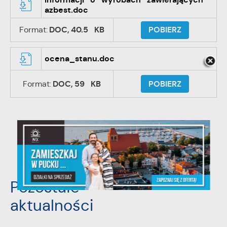
azbest.doc
Format:
DOC,
40.5 KB
POBIERZ
ocena_stanu.doc
Format:
DOC,
59 KB
POBIERZ
POWRÓT
UDOSTĘPNIJ
POPRZEDNI
NASTĘPNY
Pozostałe
aktualności