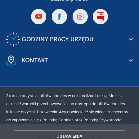
GODZINY PRACY URZĘDU
KONTAKT
Strona korzysta z plików cookies w celu realizacji usług. Możesz
ZAPISZ WYBRANE
Odwiedzin: 3770738
określić warunki przechowywania lub dostępu do plików cookies
klikając przycisk Ustawienia. Aby dowiedzieć się więcej zachęcamy
Online: 437
ZEZWÓL NA WSZYSTKIE
do zapoznania się z Polityką Cookies oraz Polityką Prywatności.
USTAWIENIA
Copyright by miastopuck.pl