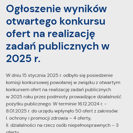
Ogłoszenie wyników
personalizację określonych funkcjonalności czy
prezentowanych treści.
otwartego konkursu
Dzięki tym plikom cookies możemy zapewnić Ci większy
Więcej
komfort korzystania z funkcjonalności naszej strony poprzez
ofert na realizację
dopasowanie jej do Twoich indywidualnych preferencji.
Wyrażenie zgody na funkcjonalne i personalizacyjne pliki
Analityczne
zadań publicznych w
cookies gwarantuje dostępność większej ilości funkcji na
Analityczne pliki cookies pomagają nam rozwijać się i
stronie.
2025 r.
dostosowywać do Twoich potrzeb.
Cookies analityczne pozwalają na uzyskanie informacji w
Więcej
zakresie wykorzystywania witryny internetowej, miejsca oraz
W dniu 15 stycznia 2025 r. odbyło się posiedzenie
częstotliwości, z jaką odwiedzane są nasze serwisy www.
Dane pozwalają nam na ocenę naszych serwisów
komisji konkursowej powołanej w związku z otwartym
Reklamowe
internetowych pod względem ich popularności wśród
konkursem ofert na realizację zadań publicznych
Dzięki reklamowym plikom cookies prezentujemy Ci
użytkowników. Zgromadzone informacje są przetwarzane w
w 2025 roku przez podmioty prowadzące działalność
najciekawsze informacje i aktualności na stronach naszych
formie zanonimizowanej. Wyrażenie zgody na analityczne pliki
pożytku publicznego. W terminie 16.12.2024 r. -
partnerów.
cookies gwarantuje dostępność wszystkich funkcjonalności.
8.01.2025 r. do urzędu wpłynęło 50 ofert z zakresów:
Promocyjne pliki cookies służą do prezentowania Ci naszych
Więcej
I. ochrony i promocji zdrowia – 4 oferty,
komunikatów na podstawie analizy Twoich upodobań oraz
II. działalności na rzecz osób niepełnosprawnych – 3
Twoich zwyczajów dotyczących przeglądanej witryny
internetowej. Treści promocyjne mogą pojawić się na
oferty,