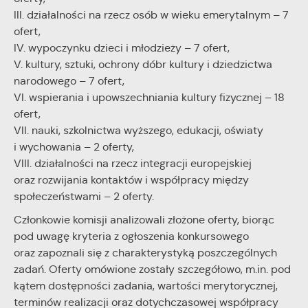
stronach podmiotów trzecich lub firm będących naszymi
III. działalności na rzecz osób w wieku emerytalnym – 7
partnerami oraz innych dostawców usług. Firmy te działają w
ofert,
charakterze pośredników prezentujących nasze treści w
IV. wypoczynku dzieci i młodzieży – 7 ofert,
postaci wiadomości, ofert, komunikatów mediów
V. kultury, sztuki, ochrony dóbr kultury i dziedzictwa
społecznościowych.
narodowego – 7 ofert,
VI. wspierania i upowszechniania kultury fizycznej – 18
ofert,
VII. nauki, szkolnictwa wyższego, edukacji, oświaty
i wychowania – 2 oferty,
VIII. działalności na rzecz integracji europejskiej
oraz rozwijania kontaktów i współpracy między
społeczeństwami – 2 oferty.
Członkowie komisji analizowali złożone oferty, biorąc
pod uwagę kryteria z ogłoszenia konkursowego
oraz zapoznali się z charakterystyką poszczególnych
zadań. Oferty omówione zostały szczegółowo, m.in. pod
kątem dostępności zadania, wartości merytorycznej,
terminów realizacji oraz dotychczasowej współpracy