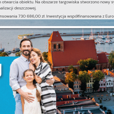
ch otwarcia obiektu. Na obszarze targowiska stworzono nowy 
alizacji deszczowej.
stawienia
nansowania 730 686,00 zł. Inwestycja współfinansowana z Eur
h w ramach Programu Rozwoju Obszarów Wiejskich na lata 2
anujemy Twoją prywatność. Możesz zmienić ustawienia cookies lub zaakceptować 
szystkie. W dowolnym momencie możesz dokonać zmiany swoich ustawień.
iezbędne
eria zdjęć
ezbędne pliki cookies służą do prawidłowego funkcjonowania strony internetowej i
ożliwiają Ci komfortowe korzystanie z oferowanych przez nas usług.
iki cookies odpowiadają na podejmowane przez Ciebie działania w celu m.in.
ięcej
stosowania Twoich ustawień preferencji prywatności, logowania czy wypełniania
rmularzy. Dzięki plikom cookies strona, z której korzystasz, może działać bez zakłóce
unkcjonalne i personalizacyjne
go typu pliki cookies umożliwiają stronie internetowej zapamiętanie wprowadzon
zez Ciebie ustawień oraz personalizację określonych funkcjonalności czy
ezentowanych treści.
ięki tym plikom cookies możemy zapewnić Ci większy komfort korzystania z
ięcej
nkcjonalności naszej strony poprzez dopasowanie jej do Twoich indywidualnych