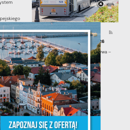
system
opejskiego
014-2020.
03 - 08 - 2026
je
Mammografia Puck 6.08.2026
Letnia mammograficzna ofensywa –
kobieto, nie czekaj, badaj się! •
06.08.2026 Puck ul...
ń.
ych