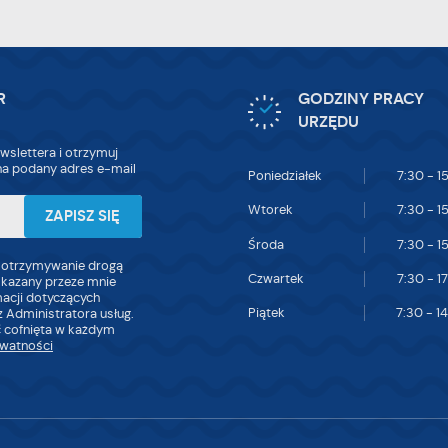
R
GODZINY PRACY
URZĘDU
wslettera i otrzymuj
a podany adres e-mail
Poniedziałek
7:30 - 1
Wtorek
7:30 - 1
Środa
7:30 - 1
 otrzymywanie drogą
Czwartek
7:30 - 1
skazany przeze mnie
macji dotyczących
Piątek
7:30 - 1
 Administratora usług.
 cofnięta w każdym
ywatności