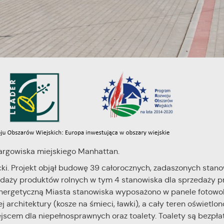
targowiska miejskiego Manhattan.
i. Projekt objął budowę 39 całorocznych, zadaszonych stano
zedaży produktów rolnych w tym 4 stanowiska dla sprzedaży 
energetyczną Miasta stanowiska wyposażono w panele fotowol
architektury (kosze na śmieci, ławki), a cały teren oświetlono
jscem dla niepełnosprawnych oraz toalety. Toalety są bezpła