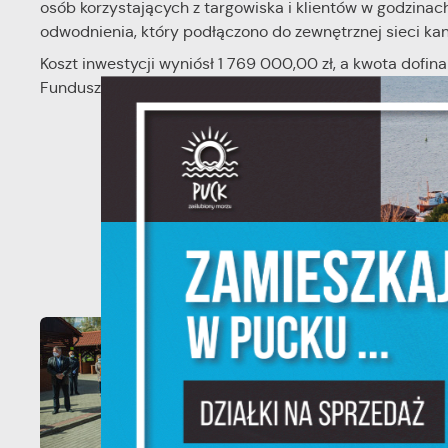
osób korzystających z targowiska i klientów w godzina
odwodnienia, który podłączono do zewnętrznej sieci kan
U
Koszt inwestycji wyniósł 1 769 000,00 zł, a kwota dofi
Funduszu Rolnego na rzecz Rozwoju Obszarów Wiejskic
Sz
w
N
Gal
Ni
um
Pl
W
do
fo
F
Te
pr
pr
Dz
W
fu