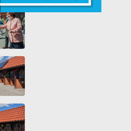
y
ej
te
ci,