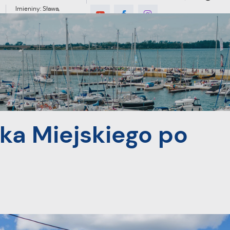
Imieniny: Sława,
Jakub, Stefan
6°C
MIESZKANIEC
TURYSTYKA
INWES
po modernizacji
ka Miejskiego po