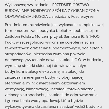
internetowej. Treści promocyjne mogą pojawić się na
Wykonawcę ww. zadania - PRZEDSIEBIORSTWO
stronach podmiotów trzecich lub firm będących naszymi
partnerami oraz innych dostawców usług. Firmy te działają w
BUDOWLANE "NORDECO" SPÓŁKA Z OGRANICZONA
charakterze pośredników prezentujących nasze treści w
ODPOWIEDZIALNOSCIA z siedziba w Koscierzynie.
postaci wiadomości, ofert, komunikatów mediów
Przedmiotem zamówienia jest wykonanie kompleksowej
społecznościowych.
termomodernizacji budynku biblioteki publicznej im.
Zaślubin Polski z Morzem przy ul. Sambora 16, 84-100
Puck., w szczególności wykonanie ocieplenia ścian
zewnętrznych oraz ścian fundamentowych, docieplenia
stropodachów i niezbędna wymiana pokrycia
dachowego,wykonanie nowej instalacji C.O. w budynku,
wymianę stolarki okiennej i drzwiowej w całym
budynku, instalacji elektrycznej, instalacji do
zarządzania energią w budynku obejmującej
sterowanie, m.in.: oświetleniem, ogrzewaniem,
wentylacją, klimatyzacją; instalacji fotowoltaicznej;
zielonego stropodachu; instalacji do odprowadzania
i gromadzenia wody opadowej, która będzie
wykorzystywana do zasilania nasadzeń wokół budynku