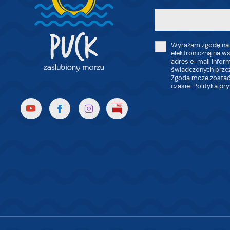
Wyrażam zgodę na
elektroniczną na w
adres e-mail infor
świadczonych przez
Zgoda może zostać
czasie.
Polityka pr