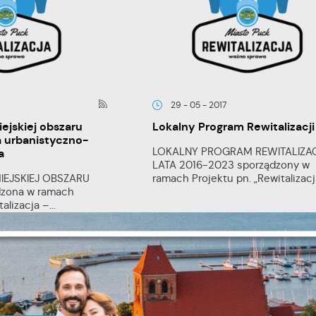
29 - 05 - 2017
iejskiej obszaru
Lokalny Program Rewitalizacji
a urbanistyczno-
LOKALNY PROGRAM REWITALIZAC
a
LATA 2016-2023 sporządzony w
MIEJSKIEJ OBSZARU
ramach Projektu pn. „Rewitalizacja
zona w ramach
stawienia
alizacja –...
anujemy Twoją prywatność. Możesz zmienić ustawienia cookies lub zaakceptować 
szystkie. W dowolnym momencie możesz dokonać zmiany swoich ustawień.