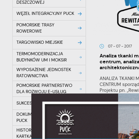
DESZCZOWEJ
WĘZEŁ INTEGRACYJNY PUCK
POMORSKIE TRASY
ROWEROWE
TARGOWISKO MIEJSKIE
07 - 07 - 2017
TERMOMODERNIZACJA
Analiza tkanki m
BUDYNKÓW UM I MOKSIR
centrum, analiz
architektoniczn
WYPOSAŻENIE JEDNOSTEK
RATOWNICTWA
ANALIZA TKANKI 
CENTRUM sporząd
POMORSKIE PARTNERSTWO
U
Projektu pn. „Rewit
DLA ROZWOJU E-USŁUG
SUKCES W PRZEDSZKOLU
Sz
w
DOKUMENTACJA MARINA
PUCK
HISTORIA PUCKA NA
KARTKACH ZAPISANA