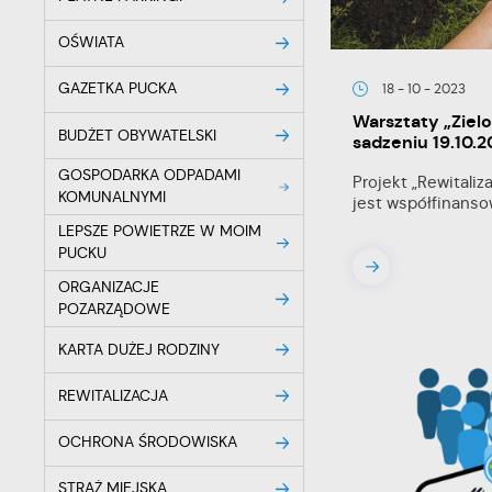
OŚWIATA
GAZETKA PUCKA
18 - 10 - 2023
Warsztaty „Ziel
BUDŻET OBYWATELSKI
sadzeniu 19.10.
GOSPODARKA ODPADAMI
Projekt „Rewitali
KOMUNALNYMI
jest współfinanso
LEPSZE POWIETRZE W MOIM
PUCKU
ORGANIZACJE
POZARZĄDOWE
KARTA DUŻEJ RODZINY
REWITALIZACJA
OCHRONA ŚRODOWISKA
STRAŻ MIEJSKA