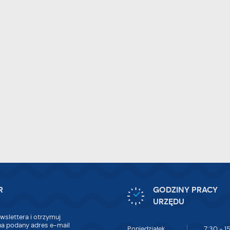
R
GODZINY PRACY
URZĘDU
wslettera i otrzymuj
a podany adres e-mail
Poniedziałek
7:30 - 1