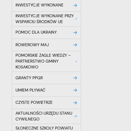
ic
INWESTYCJE WYKONANE
fo
R
do
INWESTYCJE WYKONANE PRZY
Dz
WSPARCIU ŚRODKÓW UE
ak
POMOC DLA UKRAINY
Pr
W
po
wi
ROWEROWY MAJ
tr
dz
POMORSKIE ŻAGLE WIEDZY –
o
PARTNERSTWO GMINY
KOSAKOWO
GRANTY PPGR
UMIEM PŁYWAĆ
CZYSTE POWIETRZE
AKTUALNOŚCI URZĘDU STANU
CYWILNEGO
SŁONECZNE SZKOŁY POWIATU