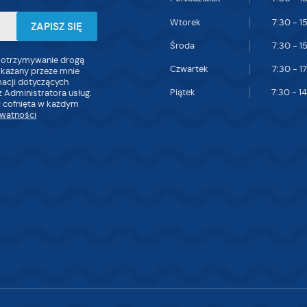
Wtorek
7:30 - 1
Środa
7:30 - 1
 otrzymywanie drogą
Czwartek
7:30 - 1
skazany przeze mnie
macji dotyczących
Piątek
7:30 - 1
 Administratora usług.
 cofnięta w każdym
ywatności