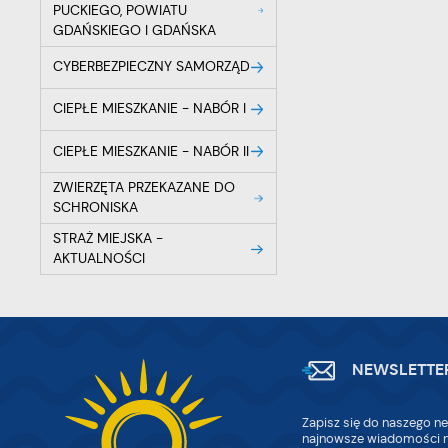
PUCKIEGO, POWIATU
GDAŃSKIEGO I GDAŃSKA
CYBERBEZPIECZNY SAMORZĄD
CIEPŁE MIESZKANIE - NABÓR I
CIEPŁE MIESZKANIE - NABÓR II
ZWIERZĘTA PRZEKAZANE DO
SCHRONISKA
STRAŻ MIEJSKA -
AKTUALNOŚCI
NEWSLETTE
Zapisz się do naszego ne
najnowsze wiadomości n