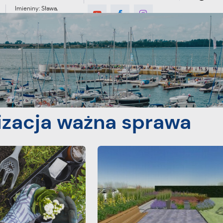
Imieniny: Sława,
Jakub, Stefan
°C
MIESZKANIEC
TURYSTYKA
INWES
izacja ważna sprawa