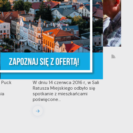
ń.
ych
15 - 06 - 2016
Rewitalizacja ważna sprawa -
konsultacje z mieszkańcami
 Puck
W dniu 14 czerwca 2016 r., w Sali
Ratusza Miejskiego odbyło się
ia
spotkanie z mieszkańcami
poświęcone...
y