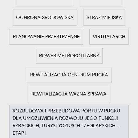
partnerów.
cookies gwarantuje dostępność wszystkich funkcjonalności.
OCHRONA ŚRODOWISKA
STRAŻ MIEJSKA
Promocyjne pliki cookies służą do prezentowania Ci naszych
Więcej
komunikatów na podstawie analizy Twoich upodobań oraz
Twoich zwyczajów dotyczących przeglądanej witryny
PLANOWANIE PRZESTRZENNE
VIRTUALARCH
internetowej. Treści promocyjne mogą pojawić się na
stronach podmiotów trzecich lub firm będących naszymi
partnerami oraz innych dostawców usług. Firmy te działają w
ROWER METROPOLITARNY
charakterze pośredników prezentujących nasze treści w
postaci wiadomości, ofert, komunikatów mediów
społecznościowych.
REWITALIZACJA CENTRUM PUCKA
REWITALIZACJA WAŻNA SPRAWA
ROZBUDOWA I PRZEBUDOWA PORTU W PUCKU
DLA UMOŻLIWIENIA ROZWOJU JEGO FUNKCJI
RYBACKICH, TURYSTYCZNYCH I ŻEGLARSKICH -
ETAP I