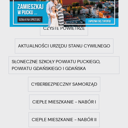
GRANTY PPGR
UMIEM PŁYWAĆ
CZYSTE POWIETRZE
AKTUALNOŚCI URZĘDU STANU CYWILNEGO
SŁONECZNE SZKOŁY POWIATU PUCKIEGO,
POWIATU GDAŃSKIEGO I GDAŃSKA
CYBERBEZPIECZNY SAMORZĄD
CIEPŁE MIESZKANIE - NABÓR I
CIEPŁE MIESZKANIE - NABÓR II