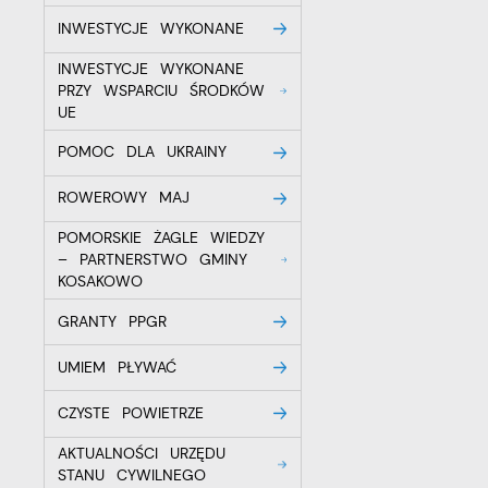
P
INWESTYCJE WYKONANE
W
p
p
INWESTYCJE WYKONANE
s
PRZY WSPARCIU ŚRODKÓW
i
UE
p
m
POMOC DLA UKRAINY
ROWEROWY MAJ
POMORSKIE ŻAGLE WIEDZY
– PARTNERSTWO GMINY
KOSAKOWO
GRANTY PPGR
UMIEM PŁYWAĆ
CZYSTE POWIETRZE
AKTUALNOŚCI URZĘDU
STANU CYWILNEGO