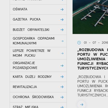
OŚWIATA
GAZETKA PUCKA
BUDŻET OBYWATELSKI
GOSPODARKA ODPADAMI
01 - 07 - 201
KOMUNALNYMI
„ROZBUDOWA 
LEPSZE POWIETRZE W
PORTU W PUC
MOIM PUCKU
UMOŻLIWIENI
ORGANIZACJE
FUNKCJI RYBAC
TURYSTYCZNYC
POZARZĄDOWE
„ROZBUDOWA I
KARTA DUŻEJ RODZINY
PORTU W PUCK
UMOŻLIWIENIA 
REWITALIZACJA
FUNKCJI RYBACKI
TURYSTYCZNYCH..
OCHRONA ŚRODOWISKA
STRAŻ MIEJSKA