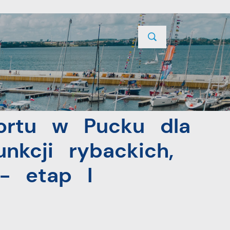
TYCJE
PROJEKTY UNIJNE
KONTAKT
ych i żeglarskich - etap I
ortu w Pucku dla
nkcji rybackich,
 - etap I