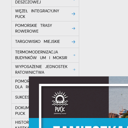
DESZCZOWEJ
WĘZEŁ INTEGRACYJNY
PUCK
POMORSKIE TRASY
ROWEROWE
TARGOWISKO MIEJSKIE
TERMOMODERNIZACJA
BUDYNKÓW UM I MOKSIR
WYPOSAŻENIE JEDNOSTEK
U
RATOWNICTWA
POMORSKIE PARTNERSTWO
DLA ROZWOJU E-USŁUG
S
z
SUKCES W PRZEDSZKOLU
s
DOKUMENTACJA MARINA
PUCK
N
HISTORIA PUCKA NA
N