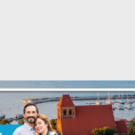
stawienia
zanujemy Twoją prywatność. Możesz zmienić ustawienia cookies lub
aakceptować je wszystkie. W dowolnym momencie możesz dokonać zmian
woich ustawień.
iezbędne
iezbędne pliki cookies służą do prawidłowego funkcjonowania strony