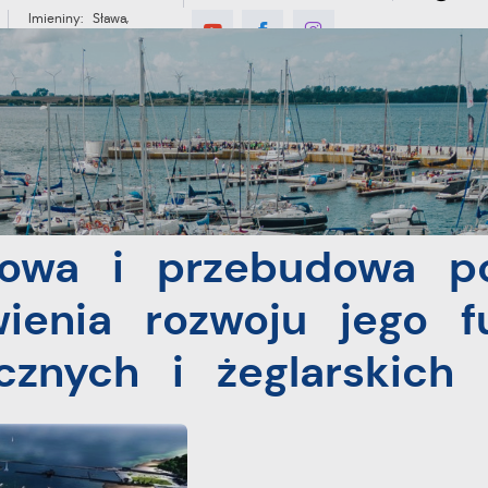
Imieniny: Sława,
Jakub, Stefan
E
MIESZKANIEC
TURYSTYKA
INWES
u w Pucku dla umożliwienia rozwoju jego funkcji rybackich, turystyczn
owa i przebudowa p
wienia rozwoju jego fu
ycznych i żeglarskich