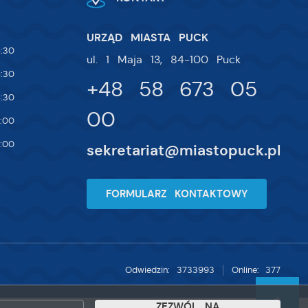
URZĄD MIASTA PUCK
:30
ul. 1 Maja 13, 84-100 Puck
:30
+48 58 673 05
:30
00
:00
:00
sekretariat@miastopuck.pl
FORMULARZ KONTAKTOWY
Odwiedzin: 3733993
Online: 377
ZEZWÓL NA