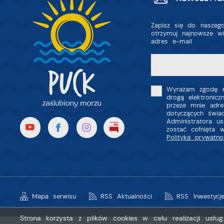
Zapisz się do naszego
otrzymuj najnowsze w
adres e-mail
Wyrażam zgodę n
drogą elektronic
przeze mnie adre
dotyczących świa
Administratora u
zostać cofnięta 
Polityka prywatno
Mapa serwisu
RSS Aktualności
RSS Inwestycj
Strona korzysta z plików cookies w celu realizacji usłu