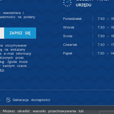
URZĘDU
 newslettera i
iadomości na podany
Poniedziałek
7:30 - 15
Wtorek
7:30 - 15
Środa
7:30 - 15
Czwartek
7:30 - 17
a otrzymywanie
zną na wskazany
Piątek
7:30 - 14
s e-mail informacji
dczonych przez
sług. Zgoda może
w każdym czasie.
ści
e
Deklaracja dostępności
g. Możesz określić warunki przechowywania lub