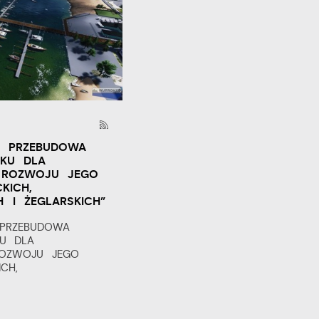
6
I PRZEBUDOWA
KU DLA
A ROZWOJU JEGO
KICH,
H I ŻEGLARSKICH”
 PRZEBUDOWA
U DLA
ROZWOJU JEGO
CH,
.