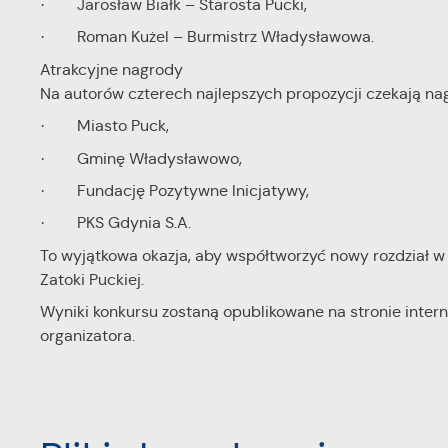
· Jarosław Białk – Starosta Pucki,
Co
W
wi
· Roman Kużel – Burmistrz Władysławowa.
w
ic
Atrakcyjne nagrody
fo
R
Na autorów czterech najlepszych propozycji czekają n
do
Dz
· Miasto Puck,
ak
Pr
· Gminę Władysławowo,
W
po
wi
· Fundację Pozytywne Inicjatywy,
tr
dz
· PKS Gdynia S.A.
o
To wyjątkowa okazja, aby współtworzyć nowy rozdział w h
Zatoki Puckiej.
Wyniki konkursu zostaną opublikowane na stronie intern
organizatora.