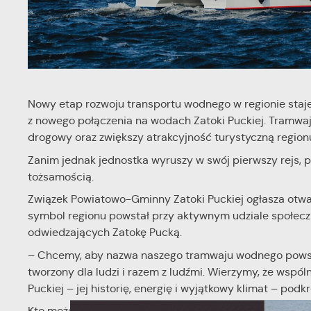
Nowy etap rozwoju transportu wodnego w regionie staje
z nowego połączenia na wodach Zatoki Puckiej. Tramwaj 
drogowy oraz zwiększy atrakcyjność turystyczną region
Zanim jednak jednostka wyruszy w swój pierwszy rejs, po
tożsamością.
Związek Powiatowo-Gminny Zatoki Puckiej ogłasza otwa
symbol regionu powstał przy aktywnym udziale społeczn
odwiedzających Zatokę Pucką.
– Chcemy, aby nazwa naszego tramwaju wodnego powsta
tworzony dla ludzi i razem z ludźmi. Wierzymy, że wspó
U
Puckiej – jej historię, energię i wyjątkowy klimat – po
Kto może wziąć udział?