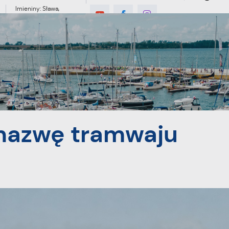
Imieniny: Sława,
Jakub, Stefan
°C
MIESZKANIEC
TURYSTYKA
INWES
u wodnego!
 nazwę tramwaju