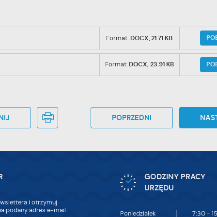
PO
Format:
DOCX,
21.71 KB
PO
Format:
DOCX,
23.91 KB
NIJ
POPRZEDNI
NAS
R
GODZINY PRACY
URZĘDU
wslettera i otrzymuj
a podany adres e-mail
Poniedziałek
7:30 - 1