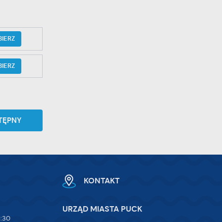
BIERZ
BIERZ
TĘPNY
KONTAKT
URZĄD MIASTA PUCK
5:30