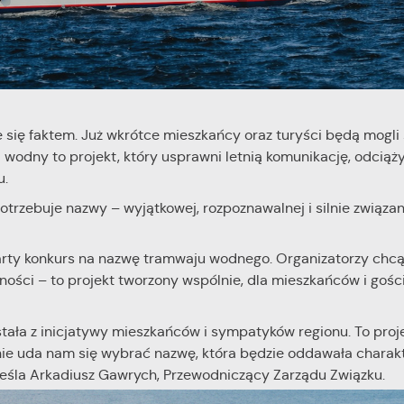
 się faktem. Już wkrótce mieszkańcy oraz turyści będą mogli
wodny to projekt, który usprawni letnią komunikację, odciąż
u.
trzebuje nazwy – wyjątkowej, rozpoznawalnej i silnie związane
rty konkurs na nazwę tramwaju wodnego. Organizatorzy chcą
ości – to projekt tworzony wspólnie, dla mieszkańców i gośc
ła z inicjatywy mieszkańców i sympatyków regionu. To proj
lnie uda nam się wybrać nazwę, która będzie oddawała charakt
stawienia
dkreśla Arkadiusz Gawrych, Przewodniczący Zarządu Związku.