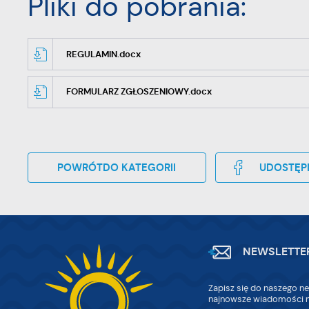
Pliki do pobrania:
REGULAMIN.docx
FORMULARZ ZGŁOSZENIOWY.docx
POWRÓT
DO KATEGORII
UDOSTĘP
NEWSLETTE
Zapisz się do naszego ne
najnowsze wiadomości n