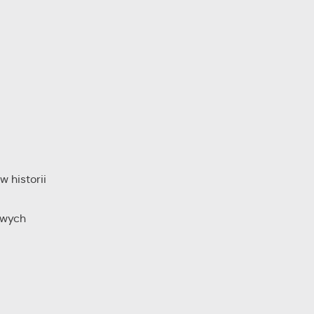
y
ej
te
ci,
 historii
owych