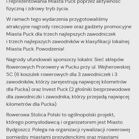
i reprezentowania Miasta Puck poprzez aktywność
internetowej. Treści promocyjne mogą pojawić się na
fizyczną i zdrowy tryb życia.
stronach podmiotów trzecich lub firm będących naszymi
partnerami oraz innych dostawców usług. Firmy te działają w
W ramach tego wydarzenia przygotowaliśmy
charakterze pośredników prezentujących nasze treści w
atrakcyjne nagrody rzeczowe oraz gadżety promocyjne
postaci wiadomości, ofert, komunikatów mediów
Miasta Puck dla trzech najlepszych zawodniczek
społecznościowych.
i trzech najlepszych zawodników w klasyfikacji lokalnej
Miasta Puck. Powodzenia!
Nagrody ufundowali sponsorzy lokalni: Sieć sklepów
Rowerowych Prorowery w Pucku przy ul. Wejherowskiej
5C (6 koszulek rowerowych dla 3 zawodniczek i 3
zawodników, którzy zarejestrują najwięcej kilometrów
dla Pucka) oraz Invest Puck (2 głośniki bezprzewodowe
dla zawodniczki i zawodnika, którzy przejadą najwięcej
kilometrów dla Pucka).
Rowerowa Stolica Polski to ogólnopolski projekt,
którego pomysłodawcą i organizatorem jest Miasto
Bydgoszcz. Polega na organizacji rywalizacji rowerowej
pomiędzy miastami prezydenckimi oraz miastami