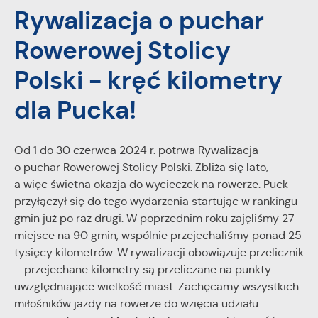
Rywalizacja o puchar
zapamiętanie wprowadzonych przez Ciebie ustawień oraz
personalizację określonych funkcjonalności czy
Rowerowej Stolicy
prezentowanych treści.
Dzięki tym plikom cookies możemy zapewnić Ci większy
Więcej
Polski - kręć kilometry
komfort korzystania z funkcjonalności naszej strony poprzez
dopasowanie jej do Twoich indywidualnych preferencji.
dla Pucka!
Wyrażenie zgody na funkcjonalne i personalizacyjne pliki
Analityczne
cookies gwarantuje dostępność większej ilości funkcji na
Analityczne pliki cookies pomagają nam rozwijać się i
stronie.
dostosowywać do Twoich potrzeb.
Od 1 do 30 czerwca 2024 r. potrwa Rywalizacja
Cookies analityczne pozwalają na uzyskanie informacji w
o puchar Rowerowej Stolicy Polski. Zbliża się lato,
Więcej
zakresie wykorzystywania witryny internetowej, miejsca oraz
a więc świetna okazja do wycieczek na rowerze. Puck
częstotliwości, z jaką odwiedzane są nasze serwisy www.
przyłączył się do tego wydarzenia startując w rankingu
Dane pozwalają nam na ocenę naszych serwisów
Reklamowe
gmin już po raz drugi. W poprzednim roku zajęliśmy 27
internetowych pod względem ich popularności wśród
miejsce na 90 gmin, wspólnie przejechaliśmy ponad 25
Dzięki reklamowym plikom cookies prezentujemy Ci
użytkowników. Zgromadzone informacje są przetwarzane w
tysięcy kilometrów. W rywalizacji obowiązuje przelicznik
najciekawsze informacje i aktualności na stronach naszych
formie zanonimizowanej. Wyrażenie zgody na analityczne pliki
partnerów.
cookies gwarantuje dostępność wszystkich funkcjonalności.
– przejechane kilometry są przeliczane na punkty
Promocyjne pliki cookies służą do prezentowania Ci naszych
uwzględniające wielkość miast. Zachęcamy wszystkich
Więcej
komunikatów na podstawie analizy Twoich upodobań oraz
miłośników jazdy na rowerze do wzięcia udziału
Twoich zwyczajów dotyczących przeglądanej witryny