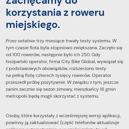
Zachęcamy do
Twoich zwyczajów dotyczących przeglądanej witryny
korzystania z roweru
internetowej. Treści promocyjne mogą pojawić się na
stronach podmiotów trzecich lub firm będących naszymi
miejskiego.
partnerami oraz innych dostawców usług. Firmy te działają w
charakterze pośredników prezentujących nasze treści w
postaci wiadomości, ofert, komunikatów mediów
Przez ostatnie trzy miesiące trwały testy systemu. W
społecznościowych.
tym czasie flota była stopniowo zwiększana. Zaczęło się
od 100 rowerów, następnie było ich 250. Gdy
hiszpański operator, firma City Bike Global, wywiązał się
z podstawowych obowiązków, rozszerzono testy
na pełną flotę czterech tysięcy rowerów. Operator
przeszedł próbę pozytywnie. W związku z tym, jeszcze
zanim zacznie się sezon zimowy, mieszkańcy 16 gmin
metropolii będą mogli skorzystać z systemu.
Osoby, które korzystały z wcześniejszej wersji aplikacji,
powinny ją zaktualizować (część telefonów aktualizuje