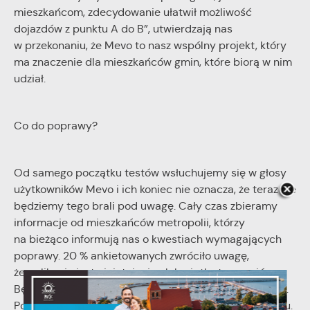
mieszkańcom, zdecydowanie ułatwił możliwość
dojazdów z punktu A do B”, utwierdzają nas
w przekonaniu, że Mevo to nasz wspólny projekt, który
ma znaczenie dla mieszkańców gmin, które biorą w nim
udział.
Co do poprawy?
Od samego początku testów wsłuchujemy się w głosy
użytkowników Mevo i ich koniec nie oznacza, że teraz nie
będziemy tego brali pod uwagę. Cały czas zbieramy
informacje od mieszkańców metropolii, którzy
na bieżąco informują nas o kwestiach wymagających
poprawy. 20 % ankietowanych zwróciło uwagę,
że aplikacja jest nieintuicyjna lub ciężko to ocenić.
Będziemy się więc przyglądać możliwym ulepszeniom.
Podobnie w każdym innym aspekcie działania systemu.