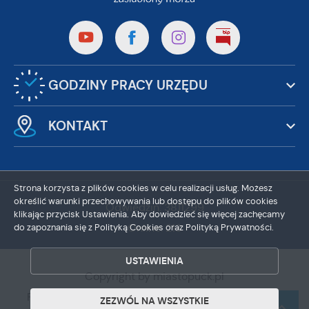
GODZINY PRACY URZĘDU
KONTAKT
Strona korzysta z plików cookies w celu realizacji usług. Możesz
określić warunki przechowywania lub dostępu do plików cookies
ZAPISZ WYBRANE
Odwiedzin: 3811299
klikając przycisk Ustawienia. Aby dowiedzieć się więcej zachęcamy
Online: 213
do zapoznania się z Polityką Cookies oraz Polityką Prywatności.
ZEZWÓL NA WSZYSTKIE
USTAWIENIA
Copyright by miastopuck.pl
Powered by
2ClickPortal®
- Portale nowej generacji
ZEZWÓL NA WSZYSTKIE