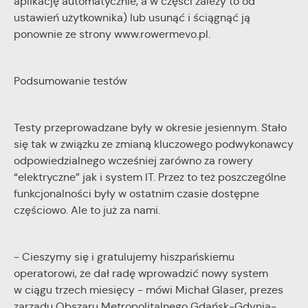
aplikację automatycznie, a w części zależy to od
ustawień użytkownika) lub usunąć i ściągnąć ją
ponownie ze strony www.rowermevo.pl.
Podsumowanie testów
Testy przeprowadzane były w okresie jesiennym. Stało
się tak w związku ze zmianą kluczowego podwykonawcy
odpowiedzialnego wcześniej zarówno za rowery
“elektryczne” jak i system IT. Przez to też poszczególne
funkcjonalności były w ostatnim czasie dostępne
częściowo. Ale to już za nami.
- Cieszymy się i gratulujemy hiszpańskiemu
operatorowi, że dał radę wprowadzić nowy system
w ciągu trzech miesięcy - mówi Michał Glaser, prezes
zarządu Obszaru Metropolitalnego Gdańsk-Gdynia-