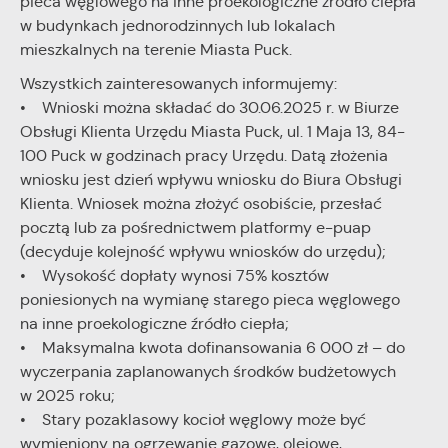
pieca węglowego na inne proekologiczne źródło ciepła
Twoich zwyczajów dotyczących przeglądanej witryny
w budynkach jednorodzinnych lub lokalach
internetowej. Treści promocyjne mogą pojawić się na
stronach podmiotów trzecich lub firm będących naszymi
mieszkalnych na terenie Miasta Puck.
partnerami oraz innych dostawców usług. Firmy te działają w
Wszystkich zainteresowanych informujemy:
charakterze pośredników prezentujących nasze treści w
• Wnioski można składać do 30.06.2025 r. w Biurze
postaci wiadomości, ofert, komunikatów mediów
społecznościowych.
Obsługi Klienta Urzędu Miasta Puck, ul. 1 Maja 13, 84-
100 Puck w godzinach pracy Urzędu. Datą złożenia
wniosku jest dzień wpływu wniosku do Biura Obsługi
Klienta. Wniosek można złożyć osobiście, przesłać
pocztą lub za pośrednictwem platformy e-puap
(decyduje kolejność wpływu wniosków do urzędu);
• Wysokość dopłaty wynosi 75% kosztów
poniesionych na wymianę starego pieca węglowego
na inne proekologiczne źródło ciepła;
• Maksymalna kwota dofinansowania 6 000 zł – do
wyczerpania zaplanowanych środków budżetowych
w 2025 roku;
• Stary pozaklasowy kocioł węglowy może być
wymieniony na ogrzewanie gazowe, olejowe,