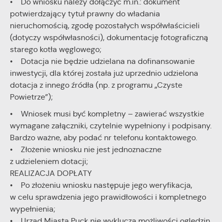
• Do wniosku należy dołączyć m.in.: dokument
potwierdzający tytuł prawny do władania
nieruchomością, zgodę pozostałych współwłaścicieli
(dotyczy współwłasności), dokumentację fotograficzną
starego kotła węglowego;
• Dotacja nie będzie udzielana na dofinansowanie
inwestycji, dla której została już uprzednio udzielona
dotacja z innego źródła (np. z programu „Czyste
Powietrze”);
• Wniosek musi być kompletny – zawierać wszystkie
wymagane załączniki, czytelnie wypełniony i podpisany.
Bardzo ważne, aby podać nr telefonu kontaktowego.
• Złożenie wniosku nie jest jednoznaczne
z udzieleniem dotacji;
REALIZACJA DOPŁATY
• Po złożeniu wniosku następuje jego weryfikacja,
w celu sprawdzenia jego prawidłowości i kompletnego
wypełnienia;
• Urząd Miasta Puck nie wyklucza możliwości oględzin