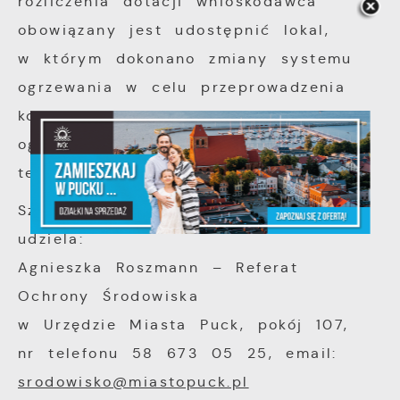
rozliczenia dotacji wnioskodawca
obowiązany jest udostępnić lokal,
w którym dokonano zmiany systemu
ogrzewania w celu przeprowadzenia
kontroli powykonawczej. Termin
oględzin uzgodniony zostanie
telefonicznie.
Szczegółowych informacji w sprawie
udziela:
Agnieszka Roszmann – Referat
Ochrony Środowiska
w Urzędzie Miasta Puck, pokój 107,
nr telefonu 58 673 05 25, email:
srodowisko@miastopuck.pl