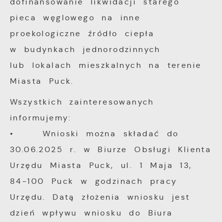
mogą pojawić się na stronach podmiotów
dofinansowanie likwidacji starego
trzecich lub firm będących naszymi
pieca węglowego na inne
partnerami oraz innych dostawców usług.
proekologiczne źródło ciepła
Firmy te działają w charakterze
w budynkach jednorodzinnych
pośredników prezentujących nasze treści w
lub lokalach mieszkalnych na terenie
postaci wiadomości, ofert, komunikatów
Miasta Puck.
mediów społecznościowych.
Wszystkich zainteresowanych
informujemy:
• Wnioski można składać do
30.06.2025 r. w Biurze Obsługi Klienta
Urzędu Miasta Puck, ul. 1 Maja 13,
84-100 Puck w godzinach pracy
Urzędu. Datą złożenia wniosku jest
dzień wpływu wniosku do Biura