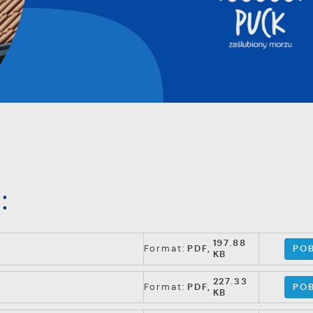
:
197.88
POB
Format:
PDF,
KB
227.33
POB
Format:
PDF,
KB