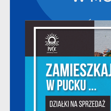
S
l
d
N
N
s
o
P
W
w
p
c
F
T
z
p