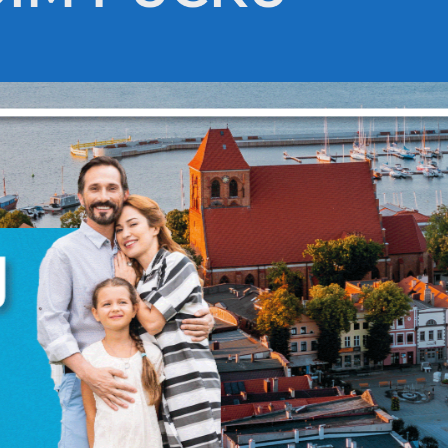
Ustawienia
zanujemy Twoją prywatność. Możesz zmienić ustawienia cookie
ub zaakceptować je wszystkie. W dowolnym momencie możesz
okonać zmiany swoich ustawień.
iezbędne
iezbędne pliki cookies służą do prawidłowego funkcjonowania
trony internetowej i umożliwiają Ci komfortowe korzystanie z
ferowanych przez nas usług.
liki cookies odpowiadają na podejmowane przez Ciebie działani
ięcej
 celu m.in. dostosowania Twoich ustawień preferencji
rywatności, logowania czy wypełniania formularzy. Dzięki pliko
ookies strona, z której korzystasz, może działać bez zakłóceń.
unkcjonalne i personalizacyjne
ego typu pliki cookies umożliwiają stronie internetowej
apamiętanie wprowadzonych przez Ciebie ustawień oraz
ersonalizację określonych funkcjonalności czy prezentowanych