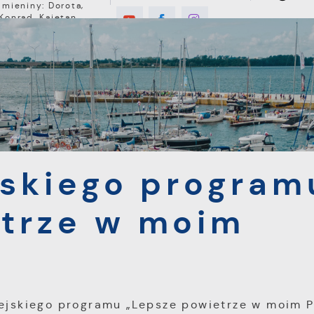
Imieniny: Dorota,
Konrad, Kajetan
7°C
E
MIESZKANIEC
TURYSTYKA
INWEST
go programu „Lepsze powietrze w moim Pucku”.
jskiego program
etrze w moim
iejskiego programu „Lepsze powietrze w moim P