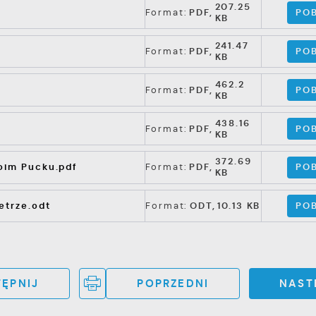
207.25
POB
Format:
PDF,
KB
241.47
POB
Format:
PDF,
KB
462.2
POB
Format:
PDF,
KB
438.16
POB
Format:
PDF,
KB
372.69
POB
moim Pucku.pdf
Format:
PDF,
KB
POB
etrze.odt
Format:
ODT,
10.13 KB
ĘPNIJ
POPRZEDNI
NAST