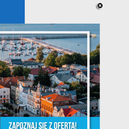
s
a
m