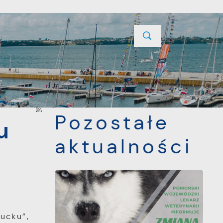
YCJE
PROJEKTY UNIJNE
KONTAKT
POPRZEDNI
NASTĘPNY
Pozostałe
u
aktualności
ucku”,