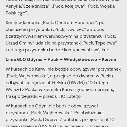
Asnyka/Czeladnicza”, „Puck, Kolejowa”, „Puck, Wojska
Polskiego”.
Kursy w kierunku „Puck, Centrum Handlowe”, po
obsłużeniu przystanku „Puck, Dworzec” autobus
z zatrzymywaniem warunkowym na przystanku „Puck,
Urząd Gminy” uda się na przystanek „Puck, Topolowa”
i od tego przystanku będzie kontynuował swój kurs.
Linia 650 Gdynia – Puck – Władysławowo - Karwia
W kursach do Karwi nie będzie obowiązywał przystanek
„Puck, Wejherowska”, a przejazd do dworca w Pucku
odbywał się będzie ul. Helską (DW216) i 10 Lutego.
Wyjazd z Pucka w kierunku Karwi zgodnie z normalną
trasą przejazdu – przez ul. 10 Lutego.
W kursach do Gdyni nie będzie obowiązywał
przystanek „Puck, Wejherowska”. Po obsłużeniu
przystanku „Puck, Dworzec” autobus przejedzie ul. 10
Lutego i Helską (DW216) z włączeniem po trasie od