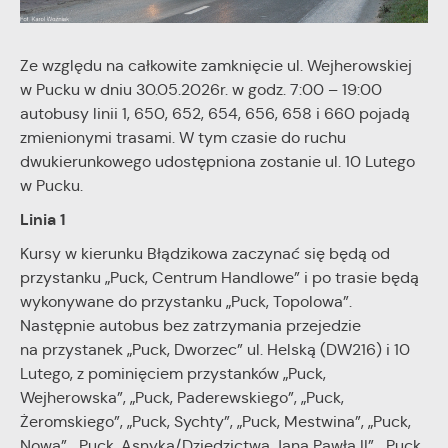
stronach podmiotów trzecich lub firm będących naszymi
partnerami oraz innych dostawców usług. Firmy te działają w
charakterze pośredników prezentujących nasze treści w
Ze względu na całkowite zamknięcie ul. Wejherowskiej
postaci wiadomości, ofert, komunikatów mediów
w Pucku w dniu 30.05.2026r. w godz. 7:00 – 19:00
społecznościowych.
autobusy linii 1, 650, 652, 654, 656, 658 i 660 pojadą
zmienionymi trasami. W tym czasie do ruchu
dwukierunkowego udostępniona zostanie ul. 10 Lutego
w Pucku.
Linia 1
Kursy w kierunku Błądzikowa zaczynać się będą od
przystanku „Puck, Centrum Handlowe” i po trasie będą
wykonywane do przystanku „Puck, Topolowa”.
Następnie autobus bez zatrzymania przejedzie
na przystanek „Puck, Dworzec” ul. Helską (DW216) i 10
Lutego, z pominięciem przystanków „Puck,
Wejherowska”, „Puck, Paderewskiego”, „Puck,
Żeromskiego”, „Puck, Sychty”, „Puck, Mestwina”, „Puck,
Nowa”, „Puck, Asnyka/Dziedzictwa Jana Pawła II”, „Puck,