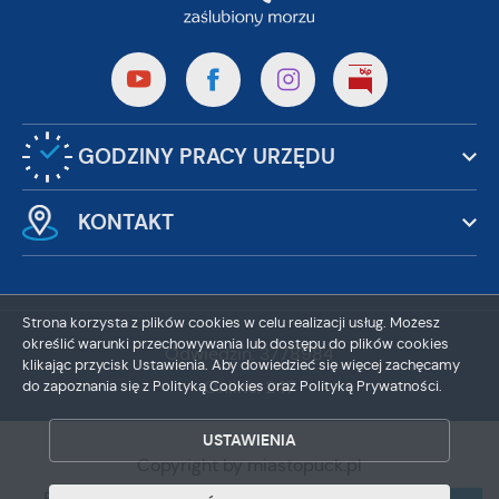
GODZINY PRACY URZĘDU
KONTAKT
Strona korzysta z plików cookies w celu realizacji usług. Możesz
określić warunki przechowywania lub dostępu do plików cookies
Odwiedzin: 3778984
klikając przycisk Ustawienia. Aby dowiedzieć się więcej zachęcamy
Online: 247
do zapoznania się z Polityką Cookies oraz Polityką Prywatności.
ZAPISZ WYBRANE
USTAWIENIA
ZEZWÓL NA WSZYSTKIE
Copyright by miastopuck.pl
Powered by
2ClickPortal®
- Portale nowej generacji