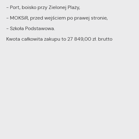
stronach podmiotów trzecich lub firm będących naszymi
- Port, boisko przy Zielonej Plaży,
partnerami oraz innych dostawców usług. Firmy te działają w
- MOKSiR, przed wejściem po prawej stronie,
charakterze pośredników prezentujących nasze treści w
postaci wiadomości, ofert, komunikatów mediów
- Szkoła Podstawowa.
społecznościowych.
Kwota całkowita zakupu to 27 849,00 zł. brutto