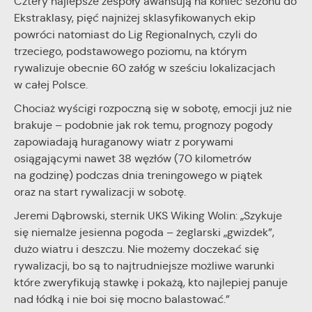
Cztery najlepsze zespoły awansują na koniec sezonu do
Twoich zwyczajów dotyczących przeglądanej witryny
Ekstraklasy, pięć najniżej sklasyfikowanych ekip
internetowej. Treści promocyjne mogą pojawić się na
powróci natomiast do Lig Regionalnych, czyli do
stronach podmiotów trzecich lub firm będących naszymi
trzeciego, podstawowego poziomu, na którym
partnerami oraz innych dostawców usług. Firmy te działają w
charakterze pośredników prezentujących nasze treści w
rywalizuje obecnie 60 załóg w sześciu lokalizacjach
postaci wiadomości, ofert, komunikatów mediów
w całej Polsce.
społecznościowych.
Chociaż wyścigi rozpoczną się w sobotę, emocji już nie
brakuje – podobnie jak rok temu, prognozy pogody
zapowiadają huraganowy wiatr z porywami
osiągającymi nawet 38 węzłów (70 kilometrów
na godzinę) podczas dnia treningowego w piątek
oraz na start rywalizacji w sobotę.
Jeremi Dąbrowski, sternik UKS Wiking Wolin: „Szykuje
się niemalże jesienna pogoda – żeglarski „gwizdek”,
dużo wiatru i deszczu. Nie możemy doczekać się
rywalizacji, bo są to najtrudniejsze możliwe warunki
które zweryfikują stawkę i pokażą, kto najlepiej panuje
nad łódką i nie boi się mocno balastować.”