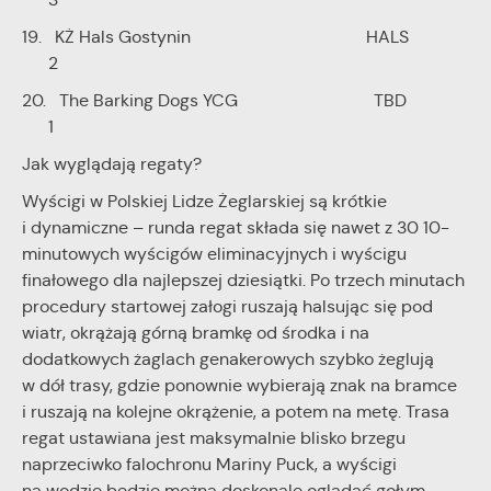
19. KŻ Hals Gostynin HALS
2
20. The Barking Dogs YCG TBD
1
Jak wyglądają regaty?
Wyścigi w Polskiej Lidze Żeglarskiej są krótkie
i dynamiczne – runda regat składa się nawet z 30 10-
minutowych wyścigów eliminacyjnych i wyścigu
finałowego dla najlepszej dziesiątki. Po trzech minutach
procedury startowej załogi ruszają halsując się pod
wiatr, okrążają górną bramkę od środka i na
dodatkowych żaglach genakerowych szybko żeglują
w dół trasy, gdzie ponownie wybierają znak na bramce
i ruszają na kolejne okrążenie, a potem na metę. Trasa
regat ustawiana jest maksymalnie blisko brzegu
naprzeciwko falochronu Mariny Puck, a wyścigi
na wodzie będzie można doskonale oglądać gołym