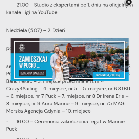
· 21:00 – Studio z ekspertami po 1. dniu na oficjalnym
kanale Ligi na YouTube
Niedziela (5.07) – 2. Dzień
· 10:00 – Start do pierwszego wyścigu; zmagania
potrwają do godz. 16:00
· 15:30 – Wyścig finałowy transmitowany na żywo,
sekwencja startowa: jacht nr 1 Nissan – lider regat, nr 2
PGE Polska Grupa Energetyczna – wicelider regat, nr 3
Bank Pekao – 3. miejsce przed finałem, nr 4
Crazy4Sailing – 4. miejsce, nr 5 – 5. miejsce, nr 6 STBU
– 6. miejsce, nr 7 Puck – 7. miejsce, nr 8 Dr Irena Eris –
8. miejsce, nr 9 Aura Marine – 9. miejsce, nr 75 MAG
Morska Agencja Gdynia – 10. miejsce
· 16:00 – Ceremonia zakończenia regat w Marinie
Puck