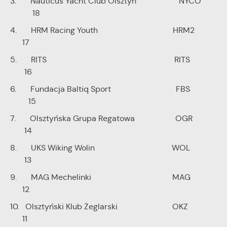
3. Nauticus Yacht Club Olsztyn NYCO
18
4. HRM Racing Youth HRM2
17
5. RITS RITS
16
6. Fundacja Baltiq Sport FBS
15
7. Olsztyńska Grupa Regatowa OGR
14
8. UKS Wiking Wolin WOL
13
9. MAG Mechelinki MAG
12
10. Olsztyński Klub Żeglarski OKZ
11