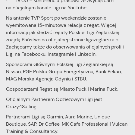
· 18:00 – Konferencja prasowa ze zwycięzcami
na oficjalnym kanale Ligi na YouTube
Na antenie TVP Sport po weekendzie zostanie
wyemitowana 15-minutowa relacja z regat. Więcej
informacji jak śledzić regaty Polskiej Ligi Żeglarskiej
znajdą Państwo na oficjalnej stronie ligazeglarska.pl.
Zachęcamy także do obserwowania oficjalnych profili
Ligi na Facebooku, Instagramie i LinkedIn.
Sponsorami Głównymi Polskiej Ligi Żeglarskiej są
Nissan, PGE Polska Grupa Energetyczna, Bank Pekao,
MAG Morska Agencja Gdynia i STBU.
Gospodarzami Regat są Miasto Puck i Marina Puck.
Oficjalnym Partnerem Odzieżowym Ligi jest
Crazy4Sailing.
Partnerami Ligi są Garmin, Aura Marine, Unique
Boutique, SAP, Dr Coffee, MK Cafe Professional i Vulcan
Training & Consultancy.