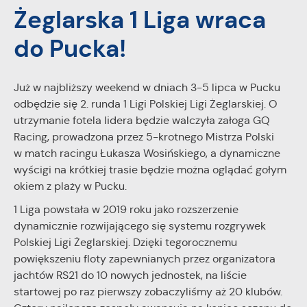
Żeglarska 1 Liga wraca
Tego typu pliki cookies umożliwiają stronie internetowej
zapamiętanie wprowadzonych przez Ciebie ustawień oraz
personalizację określonych funkcjonalności czy
do Pucka!
prezentowanych treści.
Dzięki tym plikom cookies możemy zapewnić Ci większy
Więcej
komfort korzystania z funkcjonalności naszej strony poprzez
Już w najbliższy weekend w dniach 3-5 lipca w Pucku
dopasowanie jej do Twoich indywidualnych preferencji.
odbędzie się 2. runda 1 Ligi Polskiej Ligi Żeglarskiej. O
Wyrażenie zgody na funkcjonalne i personalizacyjne pliki
Analityczne
utrzymanie fotela lidera będzie walczyła załoga GQ
cookies gwarantuje dostępność większej ilości funkcji na
Racing, prowadzona przez 5-krotnego Mistrza Polski
Analityczne pliki cookies pomagają nam rozwijać się i
stronie.
w match racingu Łukasza Wosińskiego, a dynamiczne
dostosowywać do Twoich potrzeb.
wyścigi na krótkiej trasie będzie można oglądać gołym
Cookies analityczne pozwalają na uzyskanie informacji w
Więcej
okiem z plaży w Pucku.
zakresie wykorzystywania witryny internetowej, miejsca oraz
częstotliwości, z jaką odwiedzane są nasze serwisy www.
1 Liga powstała w 2019 roku jako rozszerzenie
Dane pozwalają nam na ocenę naszych serwisów
Reklamowe
dynamicznie rozwijającego się systemu rozgrywek
internetowych pod względem ich popularności wśród
Polskiej Ligi Żeglarskiej. Dzięki tegorocznemu
Dzięki reklamowym plikom cookies prezentujemy Ci
użytkowników. Zgromadzone informacje są przetwarzane w
najciekawsze informacje i aktualności na stronach naszych
formie zanonimizowanej. Wyrażenie zgody na analityczne pliki
powiększeniu floty zapewnianych przez organizatora
partnerów.
cookies gwarantuje dostępność wszystkich funkcjonalności.
jachtów RS21 do 10 nowych jednostek, na liście
Promocyjne pliki cookies służą do prezentowania Ci naszych
startowej po raz pierwszy zobaczyliśmy aż 20 klubów.
Więcej
komunikatów na podstawie analizy Twoich upodobań oraz