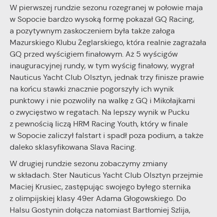
W pierwszej rundzie sezonu rozegranej w połowie maja
w Sopocie bardzo wysoką formę pokazał GQ Racing,
a pozytywnym zaskoczeniem była także załoga
Mazurskiego Klubu Żeglarskiego, która realnie zagrażała
GQ przed wyścigiem finałowym. Aż 5 wyścigów
inauguracyjnej rundy, w tym wyścig finałowy, wygrał
Nauticus Yacht Club Olsztyn, jednak trzy finisze prawie
na końcu stawki znacznie pogorszyły ich wynik
punktowy i nie pozwoliły na walkę z GQ i Mikołajkami
o zwycięstwo w regatach. Na lepszy wynik w Pucku
z pewnością liczą HRM Racing Youth, który w finale
w Sopocie zaliczył falstart i spadł poza podium, a także
daleko sklasyfikowana Slava Racing.
W drugiej rundzie sezonu zobaczymy zmiany
w składach. Ster Nauticus Yacht Club Olsztyn przejmie
Maciej Krusiec, zastępując swojego byłego sternika
z olimpijskiej klasy 49er Adama Głogowskiego. Do
Halsu Gostynin dołącza natomiast Bartłomiej Szlija,