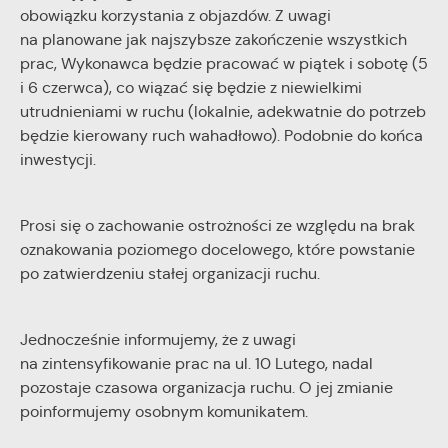
partnerów.
cookies gwarantuje dostępność wszystkich funkcjonalności.
obowiązku korzystania z objazdów. Z uwagi
na planowane jak najszybsze zakończenie wszystkich
Promocyjne pliki cookies służą do prezentowania Ci naszych
Więcej
prac, Wykonawca będzie pracować w piątek i sobotę (5
komunikatów na podstawie analizy Twoich upodobań oraz
i 6 czerwca), co wiązać się będzie z niewielkimi
Twoich zwyczajów dotyczących przeglądanej witryny
utrudnieniami w ruchu (lokalnie, adekwatnie do potrzeb
internetowej. Treści promocyjne mogą pojawić się na
stronach podmiotów trzecich lub firm będących naszymi
będzie kierowany ruch wahadłowo). Podobnie do końca
partnerami oraz innych dostawców usług. Firmy te działają w
inwestycji.
charakterze pośredników prezentujących nasze treści w
postaci wiadomości, ofert, komunikatów mediów
społecznościowych.
Prosi się o zachowanie ostrożności ze względu na brak
oznakowania poziomego docelowego, które powstanie
po zatwierdzeniu stałej organizacji ruchu.
Jednocześnie informujemy, że z uwagi
na zintensyfikowanie prac na ul. 10 Lutego, nadal
pozostaje czasowa organizacja ruchu. O jej zmianie
poinformujemy osobnym komunikatem.