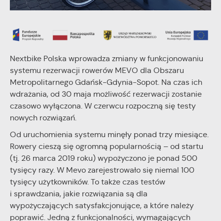
stronach podmiotów trzecich lub firm będących naszymi
partnerami oraz innych dostawców usług. Firmy te działają w
charakterze pośredników prezentujących nasze treści w
postaci wiadomości, ofert, komunikatów mediów
społecznościowych.
Nextbike Polska wprowadza zmiany w funkcjonowaniu
systemu rezerwacji rowerów MEVO dla Obszaru
Metropolitarnego Gdańsk-Gdynia-Sopot. Na czas ich
wdrażania, od 30 maja możliwość rezerwacji zostanie
czasowo wyłączona. W czerwcu rozpoczną się testy
nowych rozwiązań.
Od uruchomienia systemu minęły ponad trzy miesiące.
Rowery cieszą się ogromną popularnością – od startu
(tj. 26 marca 2019 roku) wypożyczono je ponad 500
tysięcy razy. W Mevo zarejestrowało się niemal 100
tysięcy użytkowników. To także czas testów
i sprawdzania, jakie rozwiązania są dla
wypożyczających satysfakcjonujące, a które należy
poprawić. Jedną z funkcjonalności, wymagających