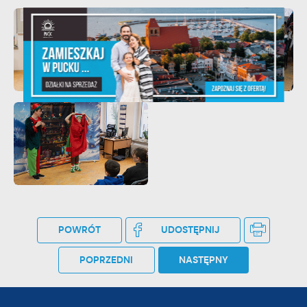
POWRÓT
UDOSTĘPNIJ
POPRZEDNI
NASTĘPNY