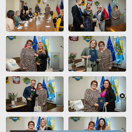
Promocyjne pliki cookies służą do prezentowania Ci naszych
Więcej
komunikatów na podstawie analizy Twoich upodobań oraz
Twoich zwyczajów dotyczących przeglądanej witryny
internetowej. Treści promocyjne mogą pojawić się na
stronach podmiotów trzecich lub firm będących naszymi
partnerami oraz innych dostawców usług. Firmy te działają w
charakterze pośredników prezentujących nasze treści w
postaci wiadomości, ofert, komunikatów mediów
społecznościowych.