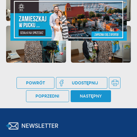
POWRÓT
UDOSTĘPNIJ
POPRZEDNI
NASTĘPNY
NEWSLETTER