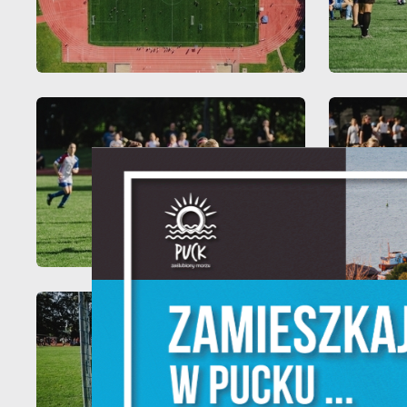
U
Sz
w
N
Ni
um
Pl
W
do
fo
F