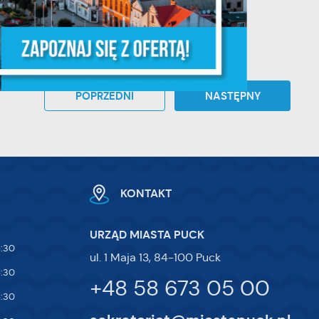
ych
POPRZEDNI
NASTĘPNY
y
KONTAKT
URZĄD MIASTA PUCK
ej
5:30
ul. 1 Maja 13, 84-100 Puck
te
5:30
+48 58 673 05 00
ci,
5:30