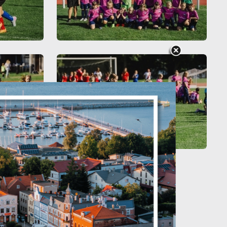
je
ń.