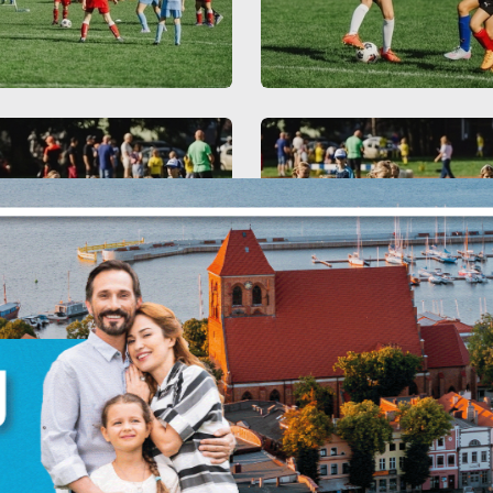
stawienia
anujemy Twoją prywatność. Możesz zmienić ustawienia cookies lub zaakceptować 
szystkie. W dowolnym momencie możesz dokonać zmiany swoich ustawień.
iezbędne
ezbędne pliki cookies służą do prawidłowego funkcjonowania strony internetowej i
ożliwiają Ci komfortowe korzystanie z oferowanych przez nas usług.
iki cookies odpowiadają na podejmowane przez Ciebie działania w celu m.in.
ięcej
stosowania Twoich ustawień preferencji prywatności, logowania czy wypełniania
rmularzy. Dzięki plikom cookies strona, z której korzystasz, może działać bez zakłóce
unkcjonalne i personalizacyjne