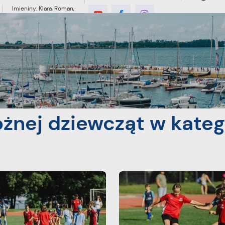
Imieniny: Klara, Roman,
Romuald
6°C
MIESZKANIEC
TURYSTYKA
INWES
 kategorii wiekowej U-9 oraz U-11
nożnej dziewcząt w kate