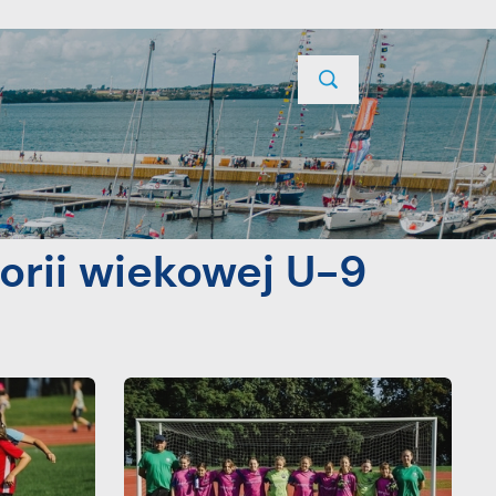
TYCJE
PROJEKTY UNIJNE
KONTAKT
POPRZEDNIA
NASTĘPNA
gorii wiekowej U-9