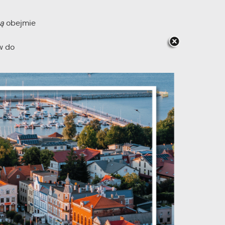
ą
obejmie
w do
je
 mola
 wymianę
odami,
ń.