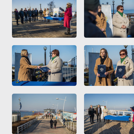
tr
dz
o