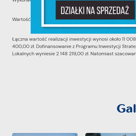
F
Te
pr
pr
Wartość realizacji zadania 2 wyniesie 6 500 000,00 zł.
Dz
W
fu
Łączna wartość realizacji inwestycji wynosi około 11 0
pr
400,00 zł. Dofinansowanie z Programu Inwestycji Strate
gw
A
Lokalnych wyniesie 2 148 219,00 zł. Natomiast szacowan
An
po
Co
W
wi
w
ic
fo
R
do
Gal
Dz
ak
Pr
W
po
wi