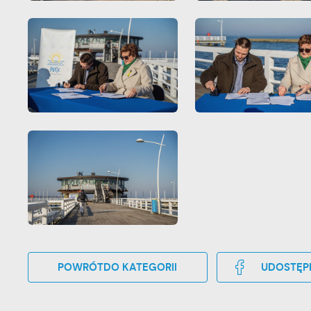
POWRÓT
DO KATEGORII
UDOSTĘP