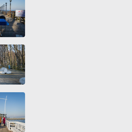
te
ci,