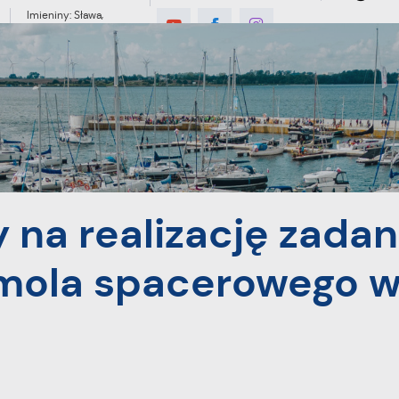
Imieniny: Sława,
Jakub, Stefan
°C
MIESZKANIEC
TURYSTYKA
INWES
adania pn. Modernizacja mola spacerowego w Pucku
na realizację zadan
 mola spacerowego 