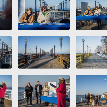
zecich lub firm będących naszymi partnerami oraz innych dostawców usług. Firmy 
iałają w charakterze pośredników prezentujących nasze treści w postaci wiadomoś
fert, komunikatów mediów społecznościowych.