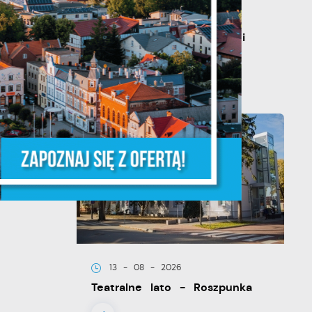
20 - 08 - 2026
Teatralne lato - Zdrowo i
kolorowo
że
ia
13 - 08 - 2026
Teatralne lato - Roszpunka
w.