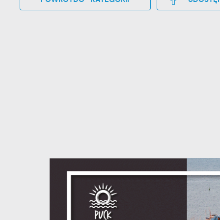
U
S
z
s