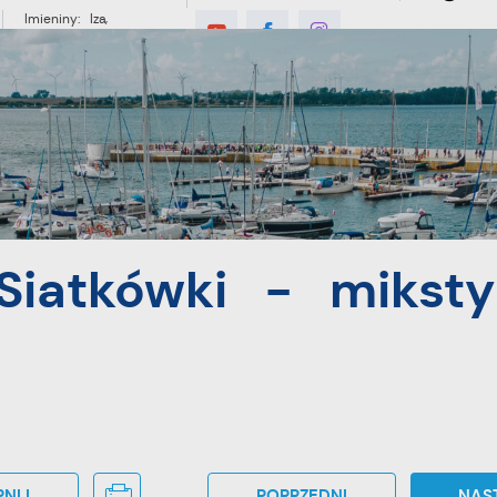
Imieniny: Iza,
Cyprian, Dominik
°C
E
MIESZKANIEC
TURYSTYKA
INWES
ksty
Siatkówki - miksty
NIJ
POPRZEDNI
NAS