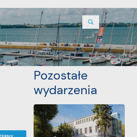
TYCJE
PROJEKTY UNIJNE
KONTAKT
POPRZEDNI
NASTĘPNY
Pozostałe
wydarzenia
TĘPNY