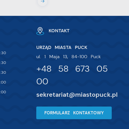
ie
 i
na
KONTAKT
URZĄD MIASTA PUCK
:30
ul. 1 Maja 13, 84-100 Puck
:30
+48 58 673 05
:30
00
:00
:00
sekretariat@miastopuck.pl
FORMULARZ KONTAKTOWY