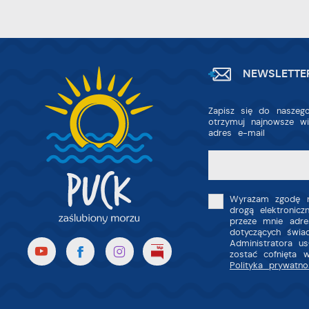
Z
R
z
D
fu
a
P
W
p
NEWSLETTE
p
s
i
p
Zapisz się do naszego
m
otrzymuj najnowsze w
adres e-mail
Wyrażam zgodę n
drogą elektronic
przeze mnie adre
dotyczących świa
Administratora u
zostać cofnięta 
Polityka prywatno