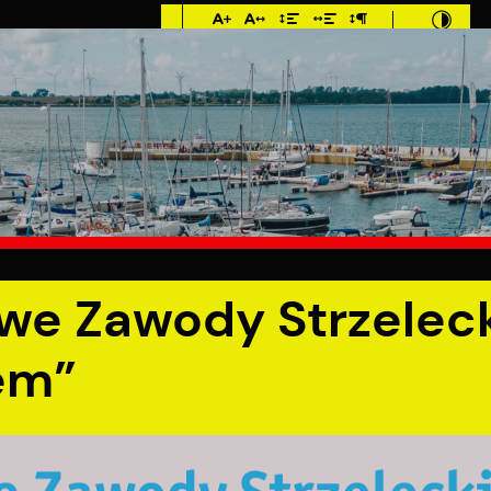
Imieniny: Dorota,
Konrad, Kajetan
°C
MIESZKANIEC
TURYSTYKA
INWES
eckie „Zaślubiny z Morzem”
we Zawody Strzelec
em”