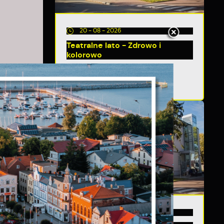
20 - 08 - 2026
Teatralne lato - Zdrowo i
kolorowo
i
ń.
13 - 08 - 2026