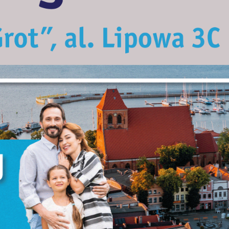
Ustawienia
zanujemy Twoją prywatność. Możesz zmienić ustawienia cookies lub zaakceptować
e wszystkie. W dowolnym momencie możesz dokonać zmiany swoich ustawień.
iezbędne
iezbędne pliki cookies służą do prawidłowego funkcjonowania strony internetowej 
możliwiają Ci komfortowe korzystanie z oferowanych przez nas usług.
liki cookies odpowiadają na podejmowane przez Ciebie działania w celu m.in.
ięcej
ostosowania Twoich ustawień preferencji prywatności, logowania czy wypełniania
ormularzy. Dzięki plikom cookies strona, z której korzystasz, może działać bez zakłóce
unkcjonalne i personalizacyjne
ego typu pliki cookies umożliwiają stronie internetowej zapamiętanie
prowadzonych przez Ciebie ustawień oraz personalizację określonych