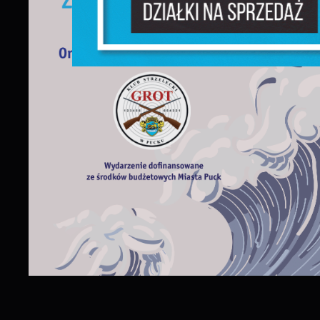
f
D
W
f
p
g
A
A
p
C
W
w
w
i
f
R
d
D
a
P
W
p
w
t
t
w