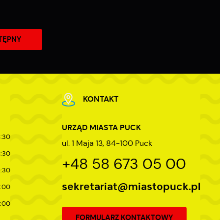
TĘPNY
KONTAKT
URZĄD MIASTA PUCK
5:30
ul. 1 Maja 13, 84-100 Puck
5:30
+48 58 673 05 00
5:30
sekretariat@miastopuck.pl
7:00
4:00
FORMULARZ KONTAKTOWY