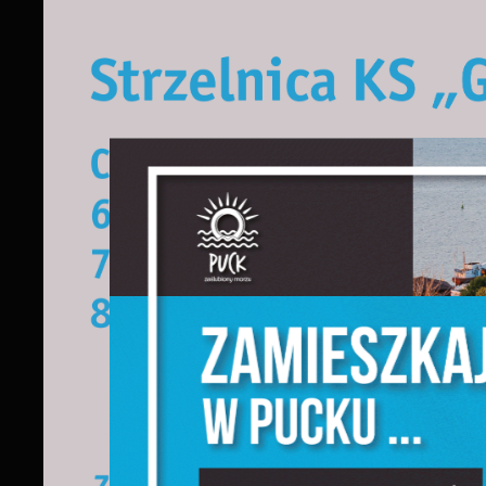
S
j
N
N
u
P
W
d
f
F
T
w