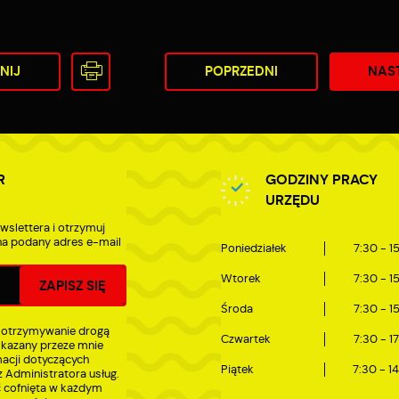
NIJ
POPRZEDNI
NAS
R
GODZINY PRACY
URZĘDU
wslettera i otrzymuj
a podany adres e-mail
Poniedziałek
7:30 - 1
Wtorek
7:30 - 1
Środa
7:30 - 1
 otrzymywanie drogą
Czwartek
7:30 - 1
skazany przeze mnie
macji dotyczących
Piątek
7:30 - 1
 Administratora usług.
 cofnięta w każdym