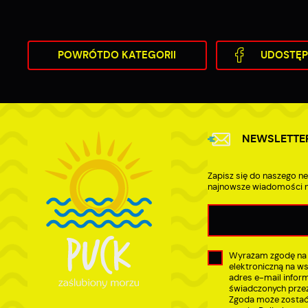
POWRÓT
DO KATEGORII
UDOSTĘP
NEWSLETTE
Zapisz się do naszego ne
najnowsze wiadomości n
Wyrażam zgodę na
elektroniczną na w
adres e-mail infor
świadczonych przez
Zgoda może zostać