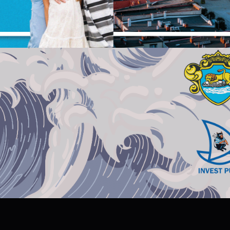
unkcjonalności czy prezentowanych treści.
zięki tym plikom cookies możemy zapewnić Ci większy komfort korzystania z
ięcej
unkcjonalności naszej strony poprzez dopasowanie jej do Twoich indywidualnych
ZAPISZ WYBRANE
referencji. Wyrażenie zgody na funkcjonalne i personalizacyjne pliki cookies
warantuje dostępność większej ilości funkcji na stronie.
nalityczne
ZEZWÓL NA WSZYSTKIE
nalityczne pliki cookies pomagają nam rozwijać się i dostosowywać do Twoich
otrzeb.
ookies analityczne pozwalają na uzyskanie informacji w zakresie wykorzystywania
ięcej
itryny internetowej, miejsca oraz częstotliwości, z jaką odwiedzane są nasze serwis
ww. Dane pozwalają nam na ocenę naszych serwisów internetowych pod względe
ch popularności wśród użytkowników. Zgromadzone informacje są przetwarzane w
ormie zanonimizowanej. Wyrażenie zgody na analityczne pliki cookies gwarantuje
eklamowe
ostępność wszystkich funkcjonalności.
zięki reklamowym plikom cookies prezentujemy Ci najciekawsze informacje i
ktualności na stronach naszych partnerów.
romocyjne pliki cookies służą do prezentowania Ci naszych komunikatów na
ięcej
odstawie analizy Twoich upodobań oraz Twoich zwyczajów dotyczących przeglądan
itryny internetowej. Treści promocyjne mogą pojawić się na stronach podmiotów
rzecich lub firm będących naszymi partnerami oraz innych dostawców usług. Firmy
e działają w charakterze pośredników prezentujących nasze treści w postaci
iadomości, ofert, komunikatów mediów społecznościowych.