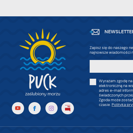
ak
Pr
W
po
wi
tr
dz
NEWSLETTE
o
Zapisz się do naszego ne
najnowsze wiadomości n
Wyrażam zgodę na
elektroniczną na w
adres e-mail infor
świadczonych przez
Zgoda może zostać
czasie.
Polityka pr