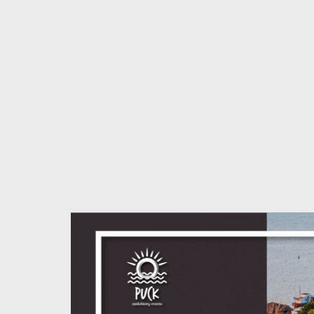
U
Sz
w
N