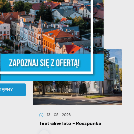
20 - 08 - 2026
Teatralne lato - Zdrowo i
kolorowo
ń.
ych
TĘPNY
y
13 - 08 - 2026
Teatralne lato - Roszpunka