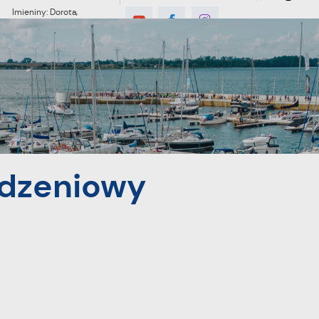
Imieniny: Dorota,
Konrad, Kajetan
8°C
MIESZKANIEC
TURYSTYKA
INWES
odzeniowy