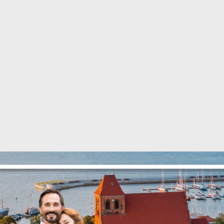
stawienia
anujemy Twoją prywatność. Możesz zmienić ustawienia cookies lub zaakceptować 
szystkie. W dowolnym momencie możesz dokonać zmiany swoich ustawień.
iezbędne