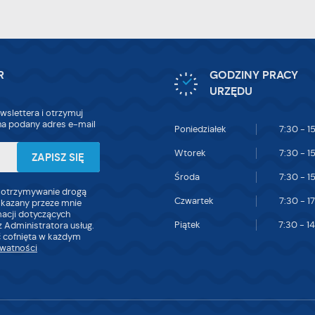
tualności na stronach naszych partnerów.
omocyjne pliki cookies służą do prezentowania Ci naszych komunikatów na
ięcej
dstawie analizy Twoich upodobań oraz Twoich zwyczajów dotyczących przeglądan
tryny internetowej. Treści promocyjne mogą pojawić się na stronach podmiotów
zecich lub firm będących naszymi partnerami oraz innych dostawców usług. Firmy 
iałają w charakterze pośredników prezentujących nasze treści w postaci wiadomoś
R
GODZINY PRACY
fert, komunikatów mediów społecznościowych.
URZĘDU
wslettera i otrzymuj
a podany adres e-mail
Poniedziałek
7:30 - 1
Wtorek
7:30 - 1
Środa
7:30 - 1
 otrzymywanie drogą
Czwartek
7:30 - 1
skazany przeze mnie
macji dotyczących
Piątek
7:30 - 1
 Administratora usług.
 cofnięta w każdym
ywatności