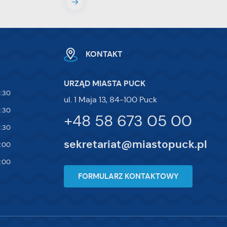
ej
te
ci,
KONTAKT
URZĄD MIASTA PUCK
5:30
ul. 1 Maja 13, 84-100 Puck
5:30
+48 58 673 05 00
5:30
sekretariat@miastopuck.pl
7:00
4:00
FORMULARZ KONTAKTOWY