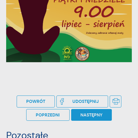
stronach podmiotów trzecich lub firm będących naszymi
partnerami oraz innych dostawców usług. Firmy te działają w
charakterze pośredników prezentujących nasze treści w
postaci wiadomości, ofert, komunikatów mediów
społecznościowych.
POWRÓT
UDOSTĘPNIJ
POPRZEDNI
NASTĘPNY
Pozostałe