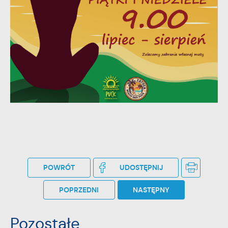
stronach podmiotów trzecich lub firm będących naszymi
partnerami oraz innych dostawców usług. Firmy te działają w
charakterze pośredników prezentujących nasze treści w
postaci wiadomości, ofert, komunikatów mediów
społecznościowych.
POWRÓT
UDOSTĘPNIJ
POPRZEDNI
NASTĘPNY
Pozostałe