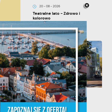
20 - 08 - 2026
Teatralne lato - Zdrowo i
kolorowo
je
ń.
ych
13 - 08 - 2026
Teatralne lato - Roszpunka