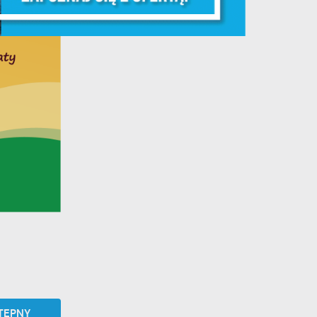
y
ej
te
ci,
TĘPNY