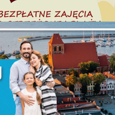
stawienia
anujemy Twoją prywatność. Możesz zmienić ustawienia cookies lub zaakceptować 
szystkie. W dowolnym momencie możesz dokonać zmiany swoich ustawień.
iezbędne
ezbędne pliki cookies służą do prawidłowego funkcjonowania strony internetowej i
ożliwiają Ci komfortowe korzystanie z oferowanych przez nas usług.
iki cookies odpowiadają na podejmowane przez Ciebie działania w celu m.in.
ięcej
stosowania Twoich ustawień preferencji prywatności, logowania czy wypełniania
rmularzy. Dzięki plikom cookies strona, z której korzystasz, może działać bez zakłóce
unkcjonalne i personalizacyjne
go typu pliki cookies umożliwiają stronie internetowej zapamiętanie wprowadzon
zez Ciebie ustawień oraz personalizację określonych funkcjonalności czy
ezentowanych treści.
ięki tym plikom cookies możemy zapewnić Ci większy komfort korzystania z
ięcej
nkcjonalności naszej strony poprzez dopasowanie jej do Twoich indywidualnych