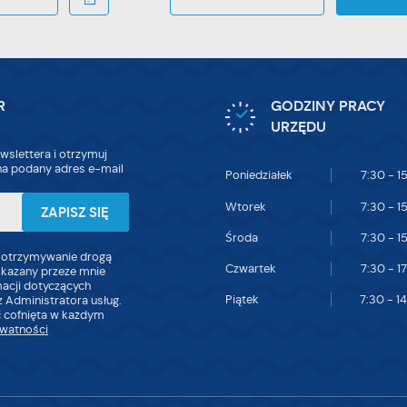
R
GODZINY PRACY
URZĘDU
wslettera i otrzymuj
a podany adres e-mail
Poniedziałek
7:30 - 1
Wtorek
7:30 - 1
Środa
7:30 - 1
 otrzymywanie drogą
Czwartek
7:30 - 1
skazany przeze mnie
macji dotyczących
Piątek
7:30 - 1
 Administratora usług.
 cofnięta w każdym
ywatności