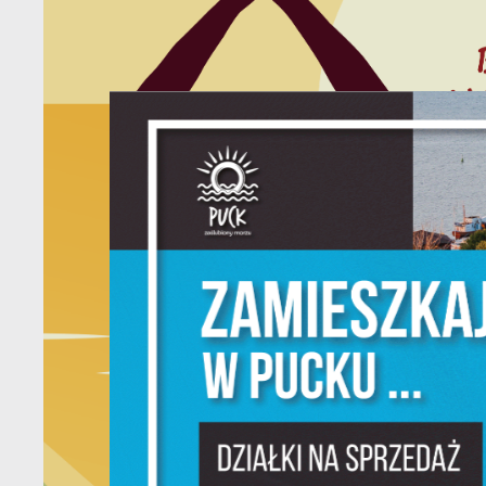
U
Sz
w
N
Ni
um
Pl
W
do
fo
F
Te
pr
pr
Dz
W
fu