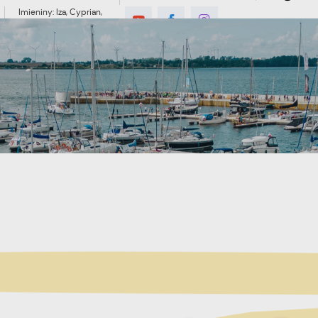
Imieniny: Iza, Cyprian,
Dominik
8°C
MIESZKANIEC
TURYSTYKA
INWES