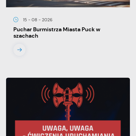
15 - 08 - 2026
Puchar Burmistrza Miasta Puck w
szachach