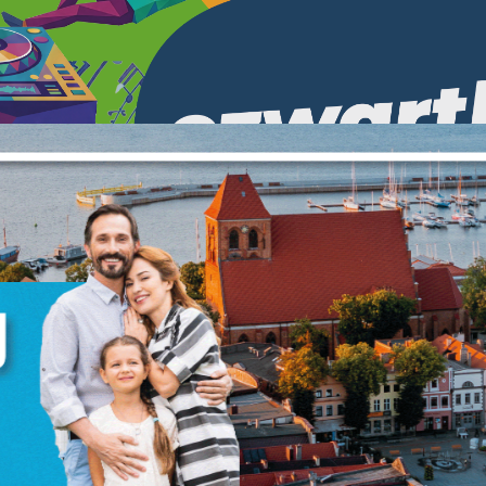
stawienia
anujemy Twoją prywatność. Możesz zmienić ustawienia cookies lub zaakceptować 
szystkie. W dowolnym momencie możesz dokonać zmiany swoich ustawień.
iezbędne
ezbędne pliki cookies służą do prawidłowego funkcjonowania strony internetowej i
ożliwiają Ci komfortowe korzystanie z oferowanych przez nas usług.
iki cookies odpowiadają na podejmowane przez Ciebie działania w celu m.in.
ięcej
stosowania Twoich ustawień preferencji prywatności, logowania czy wypełniania
rmularzy. Dzięki plikom cookies strona, z której korzystasz, może działać bez zakłóce
unkcjonalne i personalizacyjne
go typu pliki cookies umożliwiają stronie internetowej zapamiętanie wprowadzon
zez Ciebie ustawień oraz personalizację określonych funkcjonalności czy
ezentowanych treści.