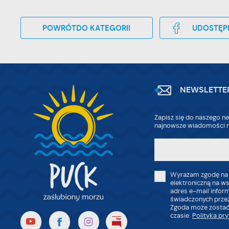
POWRÓT
DO KATEGORII
UDOSTĘP
NEWSLETTE
Zapisz się do naszego ne
najnowsze wiadomości n
Wyrażam zgodę na
elektroniczną na w
adres e-mail infor
świadczonych przez
Zgoda może zostać
czasie.
Polityka pr