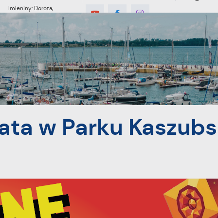
Imieniny: Dorota,
Konrad, Kajetan
6°C
MIESZKANIEC
TURYSTYKA
INWES
ubskim w Pucku
ata w Parku Kaszub