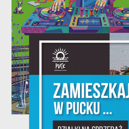
U
Sz
w
N
Ni
um
Pl
W
do
fo
F
Te
pr
pr