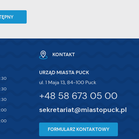
TĘPNY
KONTAKT
URZĄD MIASTA PUCK
5:30
ul. 1 Maja 13, 84-100 Puck
5:30
+48 58 673 05 00
5:30
sekretariat@miastopuck.pl
7:00
4:00
FORMULARZ KONTAKTOWY