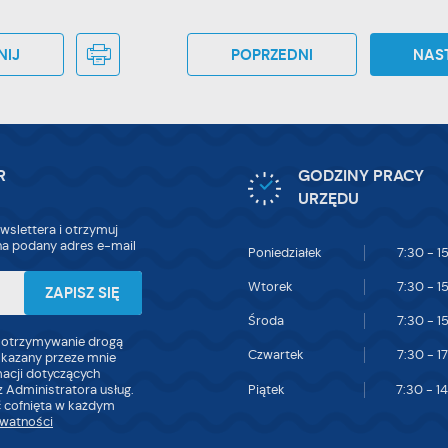
NIJ
POPRZEDNI
NAS
R
GODZINY PRACY
URZĘDU
wslettera i otrzymuj
a podany adres e-mail
Poniedziałek
7:30 - 1
Wtorek
7:30 - 1
Środa
7:30 - 1
 otrzymywanie drogą
Czwartek
7:30 - 1
skazany przeze mnie
macji dotyczących
Piątek
7:30 - 1
 Administratora usług.
 cofnięta w każdym
ywatności