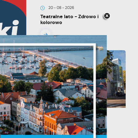
20 - 08 - 2026
Teatralne lato - Zdrowo i
kolorowo
je
ń.
13 - 08 - 2026
ych
Teatralne lato - Roszpunka