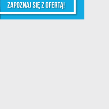
y
ej
te
ci,