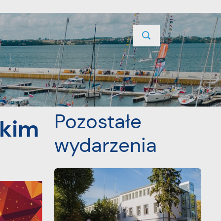
TYCJE
PROJEKTY UNIJNE
KONTAKT
POPRZEDNI
NASTĘPNY
Pozostałe
skim
wydarzenia