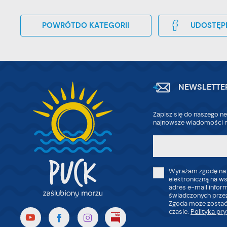
POWRÓT
DO KATEGORII
UDOSTĘP
NEWSLETTE
Zapisz się do naszego ne
najnowsze wiadomości n
Wyrażam zgodę na
elektroniczną na w
adres e-mail infor
świadczonych przez
Zgoda może zostać
czasie.
Polityka pr