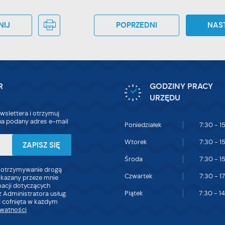
NIJ
POPRZEDNI
NAS
R
GODZINY PRACY
URZĘDU
wslettera i otrzymuj
a podany adres e-mail
Poniedziałek
7:30 - 1
Wtorek
7:30 - 1
Środa
7:30 - 1
 otrzymywanie drogą
Czwartek
7:30 - 1
skazany przeze mnie
macji dotyczących
Piątek
7:30 - 1
 Administratora usług.
 cofnięta w każdym
ywatności