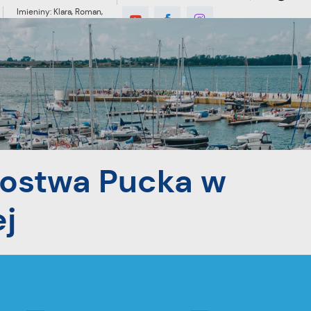
Imieniny: Klara, Roman,
Romuald
7°C
MIESZKANIEC
TURYSTYKA
INWES
iatkówce Plażowej
zostwa Pucka w
j