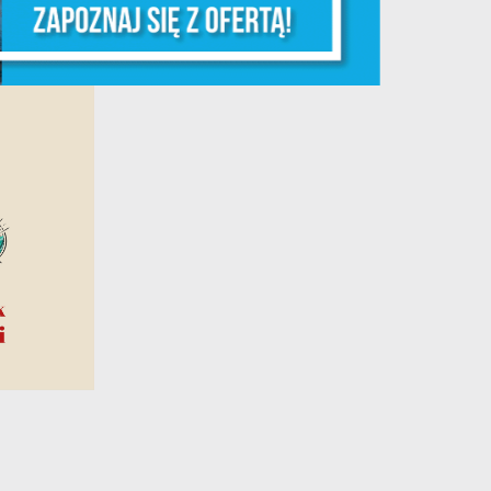
y
ej
te
ci,