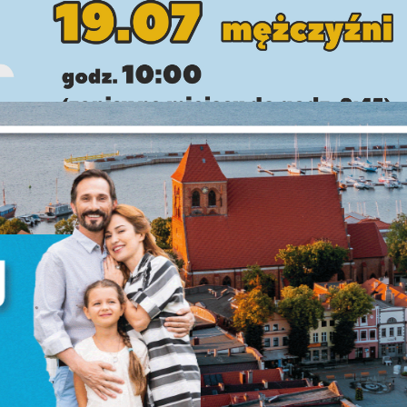
stawienia
anujemy Twoją prywatność. Możesz zmienić ustawienia cookies lub zaakceptować 
szystkie. W dowolnym momencie możesz dokonać zmiany swoich ustawień.
iezbędne
ezbędne pliki cookies służą do prawidłowego funkcjonowania strony internetowej i
ożliwiają Ci komfortowe korzystanie z oferowanych przez nas usług.
iki cookies odpowiadają na podejmowane przez Ciebie działania w celu m.in.
ięcej
stosowania Twoich ustawień preferencji prywatności, logowania czy wypełniania
rmularzy. Dzięki plikom cookies strona, z której korzystasz, może działać bez zakłóce
unkcjonalne i personalizacyjne
go typu pliki cookies umożliwiają stronie internetowej zapamiętanie wprowadzon
zez Ciebie ustawień oraz personalizację określonych funkcjonalności czy
ezentowanych treści.