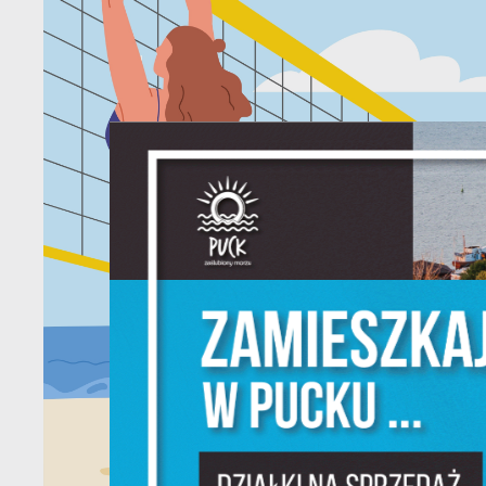
U
Sz
w
N
Ni
um
Pl
W
do
fo
F
Te
pr
pr