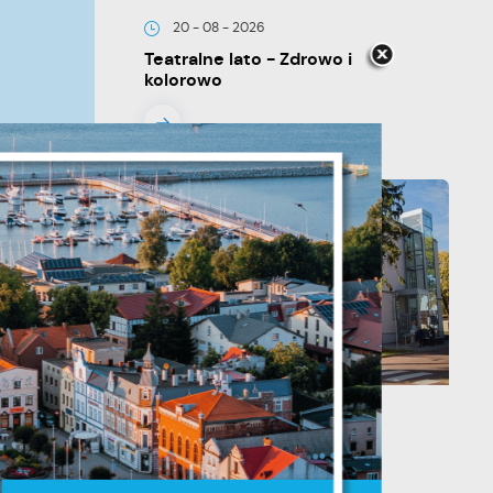
20 - 08 - 2026
Teatralne lato - Zdrowo i
kolorowo
je
ń.
13 - 08 - 2026
ych
Teatralne lato - Roszpunka